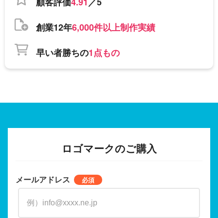
顧客評価
4.91
／5
創業12年
6,000件以上制作実績
早い者勝ちの
1点もの
ロゴマークのご購入
メールアドレス