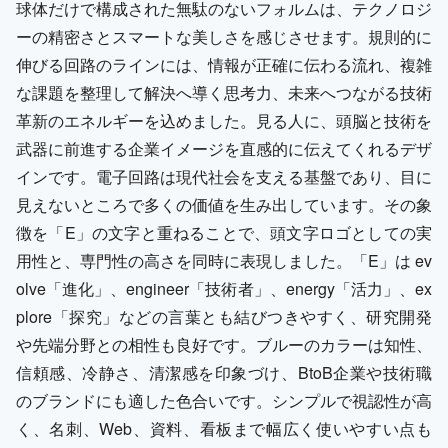
球体だけで構成された無駄のないフォルムは、テクノロジ
ーの精密さとスマートな美しさを感じさせます。規則的に
伸びる回路のラインには、情報が正確に伝わる流れ、複雑
な課題を整理して解決へ導く思考力、未来へつながる技術
革新のエネルギーを込めました。見る人に、頭脳と技術を
武器に前進する企業イメージを直感的に伝えてくれるデザ
インです。電子回路は現代社会を支える基盤であり、目に
見えないところで多くの価値を生み出しています。その象
徴を「E」の文字と重ねることで、頭文字ロゴとしての実
用性と、専門性の高さを同時に表現しました。「E」は ev
olve「進化」、engineer「技術者」、energy「活力」、ex
plore「探究」などの言葉とも結びつきやすく、研究開発
や先端分野との相性も良好です。ブルーのカラーは知性、
信頼感、冷静さ、清潔感を印象づけ、BtoB企業や技術職
のブランドにも適した色合いです。シンプルで視認性が高
く、名刺、Web、資料、看板まで幅広く使いやすい点も