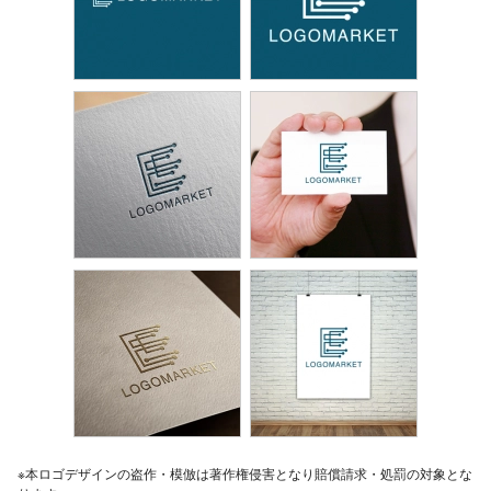
※本ロゴデザインの盗作・模倣は著作権侵害となり賠償請求・処罰の対象とな