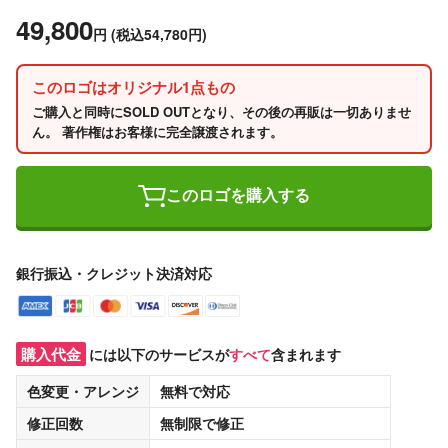
49,800
円
(税込54,780円)
このロゴはオリジナル1点もの
ご購入と同時にSOLD OUTとなり、その後の再販は一切ありませ
ん。 著作権はお客様に完全譲渡されます。
このロゴを購入する
銀行振込・クレジット決済対応
購入代金
には以下のサービスが
すべて
含まれます
色変更・アレンジ
無料
で対応
修正回数
無制限
で修正