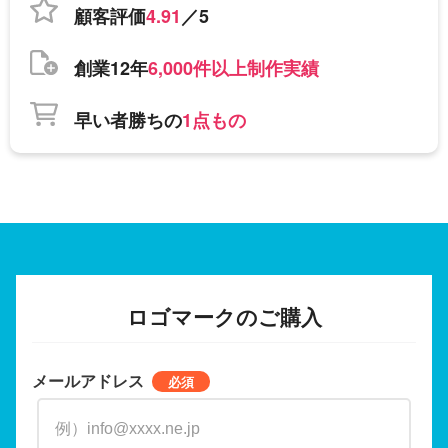
顧客評価
4.91
／5
創業12年
6,000件以上制作実績
早い者勝ちの
1点もの
ロゴマークのご購入
メールアドレス