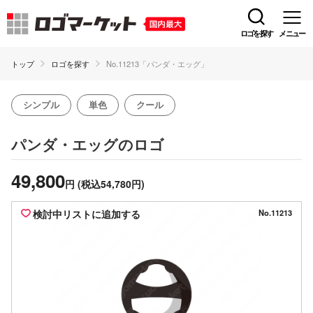
ロゴを探す
メニュー
トップ
ロゴを探す
No.11213「パンダ・エッグ」
シンプル
単色
クール
のロゴ
パンダ・エッグ
49,800
円
(税込54,780円)
検討中リストに追加する
No.11213