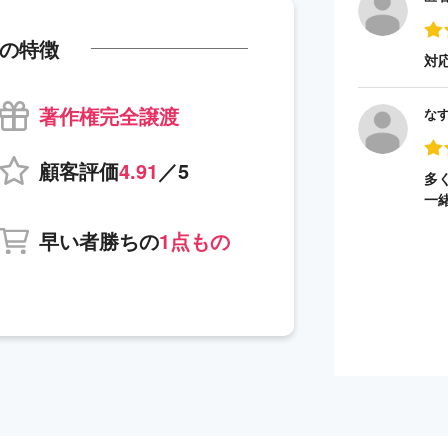
の特徴
対
著作権完全譲渡
な
顧客評価
4.91
／5
多
一
早い者勝ちの
1点もの