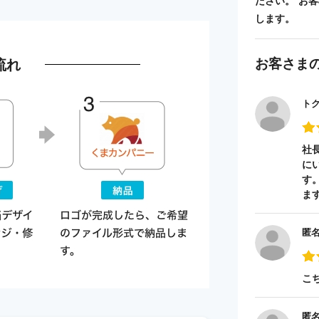
ださい。 お
します。
お客さま
流れ
ト
社
に
す
ま
匿
こ
匿