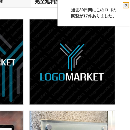
完全無料譲渡
権
します
X
過去30日間にこのロゴの
閲覧が17件ありました。