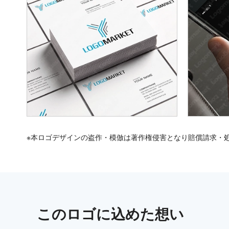
※本ロゴデザインの盗作・模倣は著作権侵害となり賠償請求・
この
ロゴ
に込めた想い