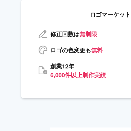
ロゴマーケット
修正回数は
無制限
ロゴの色変更も
無料
創業12年
6,000件以上制作実績