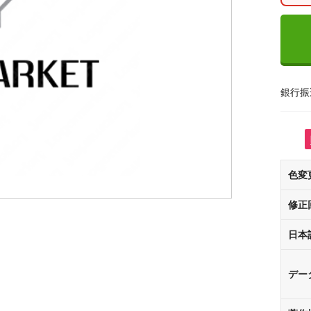
銀行振
色変
修正
日本
デー