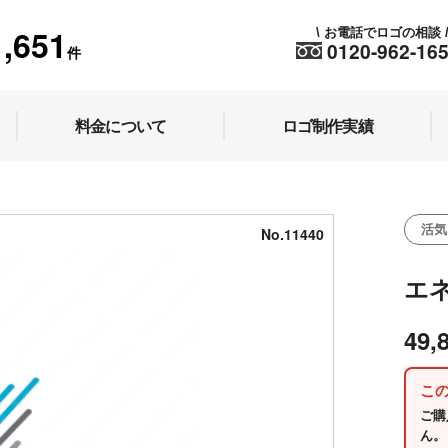
1,651
お電話でロゴの相談
\
0120-962-16
件
料金について
ロゴ制作実績
活気
No.11440
エ
49,
こ
ご購
ん。