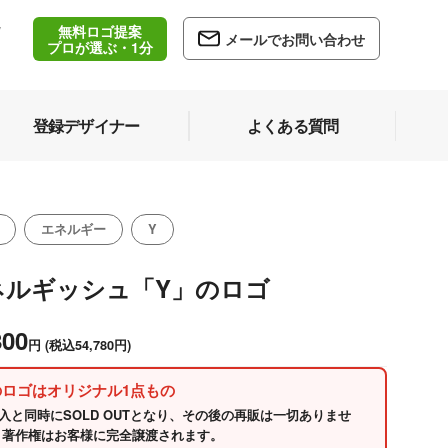
無料ロゴ提案
/
メールでお問い合わせ
5
プロが選ぶ・1分
登録デザイナー
よくある質問
エネルギー
Y
ネルギッシュ「Y」のロゴ
800
円
(税込54,780円)
のロゴはオリジナル1点もの
入と同時にSOLD OUTとなり、その後の再販は一切ありませ
 著作権はお客様に完全譲渡されます。