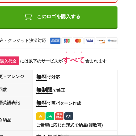
このロゴを購入する
込・クレジット決済対応
すべて
購入代金
には以下のサービスが
含まれます
無料
更・アレンジ
で対応
無制限
回数
で修正
無料
語英語表記
で両パターン作成
タ納品
ご希望に応じた形式で納品(複数可)