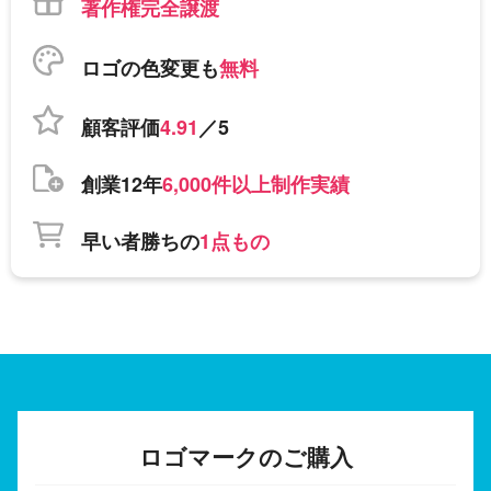
著作権完全譲渡
ロゴの色変更も
無料
顧客評価
4.91
／5
創業12年
6,000件以上制作実績
早い者勝ちの
1点もの
ロゴマークのご購入