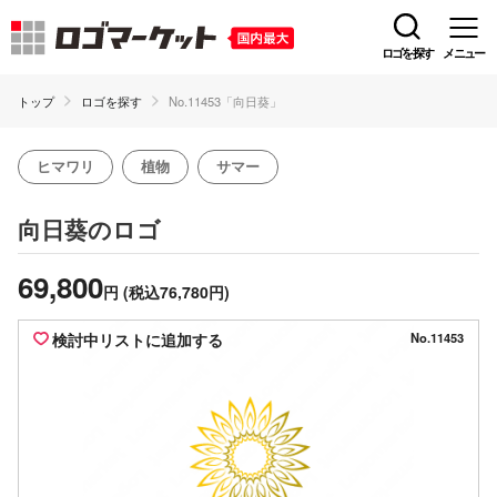
ロゴを探す
メニュー
トップ
ロゴを探す
No.11453「向日葵」
ヒマワリ
植物
サマー
のロゴ
向日葵
69,800
円
(税込76,780円)
検討中リストに追加する
No.11453