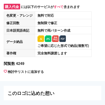
購入代金
には以下のサービスが
すべて
含まれます
色変更・アレンジ
無料
で対応
修正回数
無制限
で修正
日本語英語表記
無料
で両パターン作成
データ納品
ご希望に応じた形式で納品(複数可)
著作権
完全無料譲渡
します
閲覧数 4249
検討中リストに追加する
この
ロゴ
に込めた想い