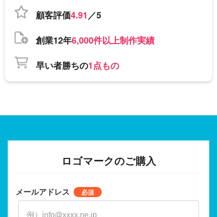
顧客評価
4.91
／5
創業12年
6,000件以上制作実績
早い者勝ちの
1点もの
ロゴマークのご購入
メールアドレス