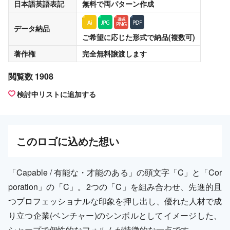
日本語英語表記
無料
で両パターン作成
データ納品
ご希望に応じた形式で納品(複数可)
著作権
完全無料譲渡
します
閲覧数 1908
検討中リストに追加する
この
ロゴ
に込めた想い
「Capable / 有能な・才能のある」の頭文字「C」と「Cor
poration」の「C」。2つの「C」を組み合わせ、先進的且
つプロフェッショナルな印象を押し出し、優れた人材で成
り立つ企業(ベンチャー)のシンボルとしてイメージした、
シャープで個性的なフォルムが特徴的な一点です。