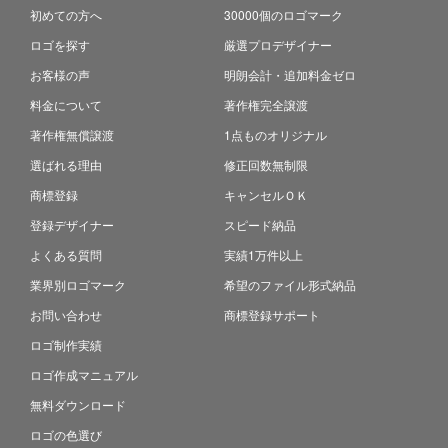
初めての方へ
30000個のロゴマーク
ロゴを探す
厳選プロデザイナー
お客様の声
明朗会計・追加料金ゼロ
料金について
著作権完全譲渡
著作権無償譲渡
1点ものオリジナル
選ばれる理由
修正回数無制限
商標登録
キャンセルＯＫ
登録デザイナー
スピード納品
よくある質問
実績1万件以上
業界別ロゴマーク
希望のファイル形式納品
お問い合わせ
商標登録サポート
ロゴ制作実績
ロゴ作成マニュアル
無料ダウンロード
ロゴの色選び