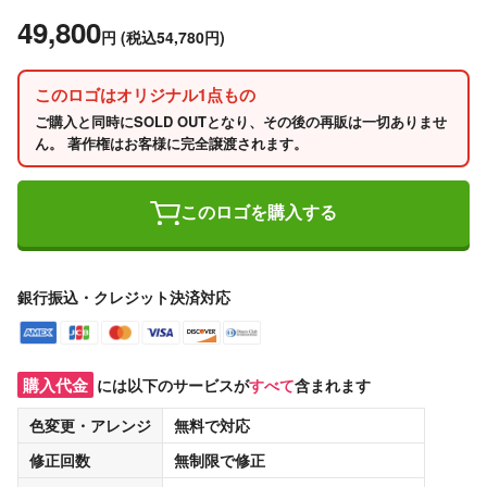
49,800
円
(税込54,780円)
このロゴはオリジナル1点もの
ご購入と同時にSOLD OUTとなり、その後の再販は一切ありませ
ん。 著作権はお客様に完全譲渡されます。
このロゴを購入する
銀行振込・クレジット決済対応
購入代金
には以下のサービスが
すべて
含まれます
色変更・アレンジ
無料
で対応
修正回数
無制限
で修正