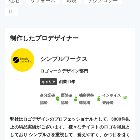
住宅
リフォーム
環境
テクノロジー
IT
制作した
プロ
デザイナー
シンプルワークス
ロゴマークデザイン部門
創業11年
キャリア
身分証確
面談確
機密保持
インボイス
認済
認済
確認済
登録済
弊社はロゴデザインのプロフェッショナルとして、3000件以
上の納品実績がございます。 様々なテイストのロゴを得意と
しており シンプルさを重視して、覚えやすく、かつ目を引く