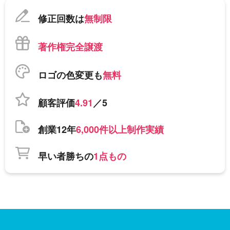
修正回数は
無制限
著作権完全譲渡
ロゴの色変更も
無料
顧客評価
4.91
／5
創業12年
6,000件以上制作実績
早い者勝ちの
1点もの