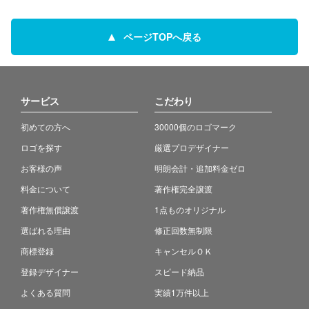
ページTOPへ戻る
サービス
こだわり
初めての方へ
30000個のロゴマーク
ロゴを探す
厳選プロデザイナー
お客様の声
明朗会計・追加料金ゼロ
料金について
著作権完全譲渡
著作権無償譲渡
1点ものオリジナル
選ばれる理由
修正回数無制限
商標登録
キャンセルＯＫ
登録デザイナー
スピード納品
よくある質問
実績1万件以上