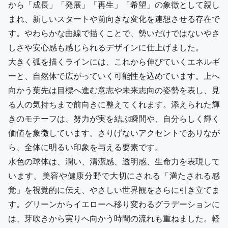
から「成長」「発展」「再生」「希望」の象徴として親し
まれ、新しいスタートや前向きな変化を連想させる存在で
す。やわらかな曲線で描くことで、勢いだけではないやさ
しさや安心感も感じられるデザインに仕上げました。
大きく弧を描くラインには、これから伸びていくエネルギ
ーと、自然体で広がっていく可能性を込めています。上へ
向かう葉先は目標へ進む意志や未来志向の姿勢を表し、見
る人の気持ちまで前向きに整えてくれます。添えられた輝
きのモチーフは、努力が実を結ぶ瞬間や、自分らしく輝く
価値を象徴しています。さりげないアクセントでありなが
ら、全体に明るい印象を与える要素です。
水色の球体は、潤い、清潔感、透明感、生命力を表現して
います。美容や健康分野で大切にされる「満たされる感
覚」を視覚的に伝え、やさしい世界観をさらに引き立てま
す。グリーンからイエローへ移り変わるグラデーションに
は、芽吹きから実りへ向かう時間の流れも重ねました。軽