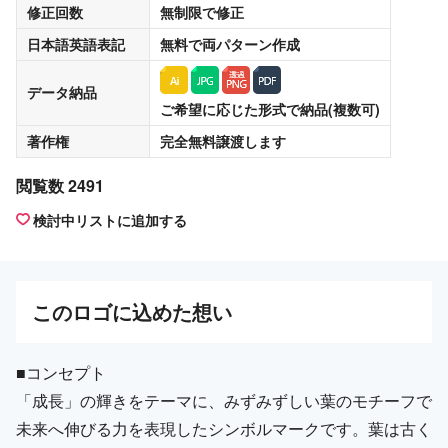
修正回数
無制限
で修正
日本語英語表記
無料
で両パターン作成
データ納品
ご希望に応じた形式で納品(複数可)
著作権
完全無料譲渡
します
閲覧数 2491
検討中リストに追加する
この
ロゴ
に込めた想い
■コンセプト
「成長」の輝きをテーマに、みずみずしい葉のモチーフで
未来へ伸びる力を表現したシンボルマークです。葉は古く