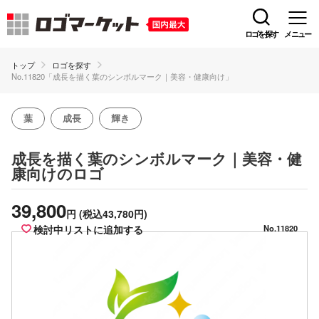
ロゴを探す
メニュー
トップ
ロゴを探す
No.11820「成長を描く葉のシンボルマーク｜美容・健康向け」
葉
成長
輝き
成長を描く葉のシンボルマーク｜美容・健
のロゴ
康向け
39,800
円
(税込43,780円)
検討中リストに追加する
No.11820