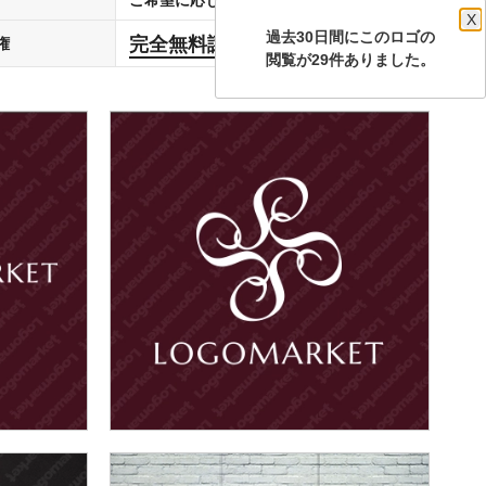
X
過去30日間にこのロゴの
完全無料譲渡
権
します
閲覧が29件ありました。