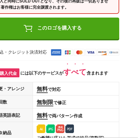
入と同時にSOLD OUTとなり、その後の再販は一切ありませ
 著作権はお客様に完全譲渡されます。
このロゴを購入する
込・クレジット決済対応
すべて
購入代金
には以下のサービスが
含まれます
無料
更・アレンジ
で対応
無制限
回数
で修正
無料
語英語表記
で両パターン作成
タ納品
ご希望に応じた形式で納品(複数可)