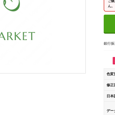
ご購
ん。
銀行振
色変
修正
日本
デー