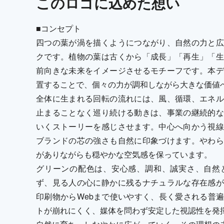
この
ロゴ
に込めた想い
■コンセプト
四つの葉が渦を描くようにつながり、自然の力と広
クです。植物の葉は古くから「成長」「再生」「生
前向きな未来をイメージさせるモチーフです。本デ
置することで、個々の力が調和しながら大きな価値
全体に生まれる回転の流れには、風、循環、エネル
止まることなく巡り続ける動きは、事業の継続的な
いくストーリーを感じさせます。中心へ向かう視線
ブランドの芯の強さも自然に印象づけます。やわら
がありながらも穏やかな空気感を保っています。
グリーンの配色は、安心感、調和、誠実さ、自然
ず、見る人の心に静かに残るナチュラルな存在感が
印刷物からWebまで使いやすく、長く愛される普
トが崩れにくく、媒体を問わず安定した視認性を発