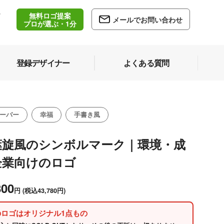
無料ロゴ提案
/
メールでお問い合わせ
5
プロが選ぶ・1分
登録デザイナー
よくある質問
ーバー
幸福
手書き風
葉旋風のシンボルマーク｜環境・成
企業向けのロゴ
800
円
(税込43,780円)
のロゴはオリジナル1点もの