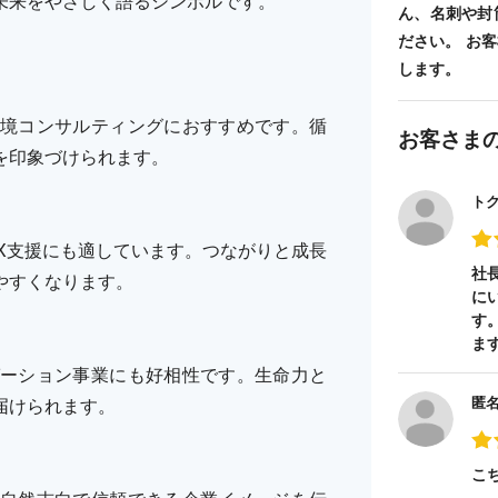
未来をやさしく語るシンボルです。
ん、名刺や封
ださい。 お
します。
境コンサルティングにおすすめです。循
お客さま
を印象づけられます。
ト
DX支援にも適しています。つながりと成長
社
やすくなります。
に
す
ま
ーション事業にも好相性です。生命力と
匿
届けられます。
こ