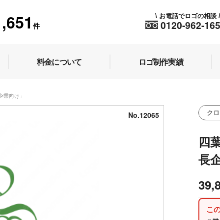
1,651
お電話でロゴの相談
\
0120-962-16
件
料金について
ロゴ制作実績
長企業向け」
クロ
No.12065
四
長
39,
こ