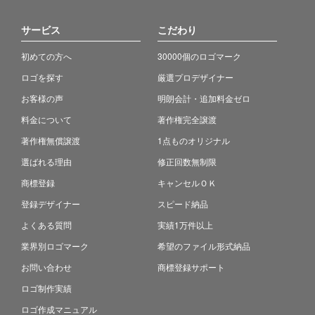
サービス
こだわり
初めての方へ
30000個のロゴマーク
ロゴを探す
厳選プロデザイナー
お客様の声
明朗会計・追加料金ゼロ
料金について
著作権完全譲渡
著作権無償譲渡
1点ものオリジナル
選ばれる理由
修正回数無制限
商標登録
キャンセルＯＫ
登録デザイナー
スピード納品
よくある質問
実績1万件以上
業界別ロゴマーク
希望のファイル形式納品
お問い合わせ
商標登録サポート
ロゴ制作実績
ロゴ作成マニュアル