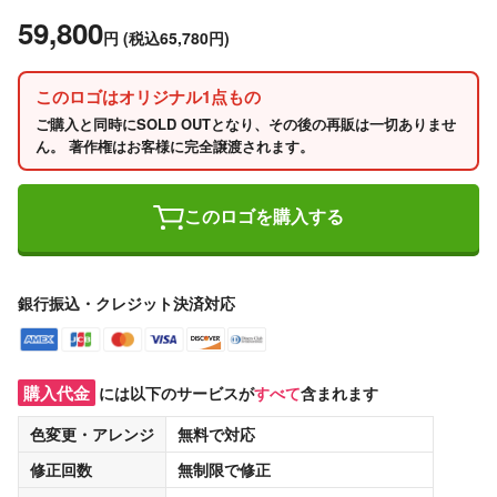
59,800
円
(税込65,780円)
このロゴはオリジナル1点もの
ご購入と同時にSOLD OUTとなり、その後の再販は一切ありませ
ん。 著作権はお客様に完全譲渡されます。
このロゴを購入する
銀行振込・クレジット決済対応
購入代金
には以下のサービスが
すべて
含まれます
色変更・アレンジ
無料
で対応
修正回数
無制限
で修正