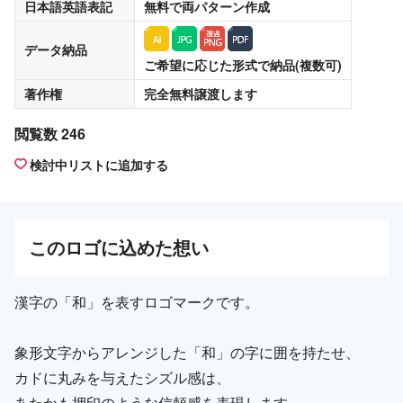
日本語英語表記
無料
で両パターン作成
データ納品
ご希望に応じた形式で納品(複数可)
著作権
完全無料譲渡
します
閲覧数 246
検討中リストに追加する
この
ロゴ
に込めた想い
漢字の「和」を表すロゴマークです。
象形文字からアレンジした「和」の字に囲を持たせ、
カドに丸みを与えたシズル感は、
あたかも押印のような信頼感を表現します。