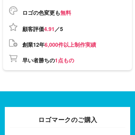
ロゴの色変更も
無料
顧客評価
4.91
／5
創業12年
6,000件以上制作実績
早い者勝ちの
1点もの
ロゴマークのご購入