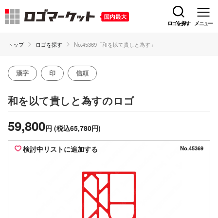
ロゴを探す
メニュー
トップ
ロゴを探す
No.45369「和を以て貴しと為す」
漢字
印
信頼
のロゴ
和を以て貴しと為す
59,800
円
(税込65,780円)
検討中リストに追加する
No.45369