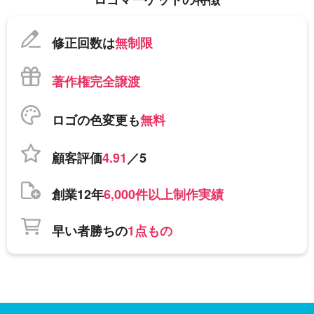
修正回数は
無制限
著作権完全譲渡
ロゴの色変更も
無料
顧客評価
4.91
／5
創業12年
6,000件以上制作実績
早い者勝ちの
1点もの