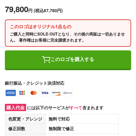
79,800
円
(税込87,780円)
このロゴはオリジナル1点もの
ご購入と同時にSOLD OUTとなり、その後の再販は一切ありませ
ん。 著作権はお客様に完全譲渡されます。
このロゴを購入する
銀行振込・クレジット決済対応
購入代金
には以下のサービスが
すべて
含まれます
色変更・アレンジ
無料
で対応
修正回数
無制限
で修正