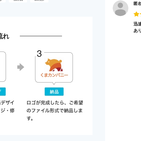
匿
迅
あ
流れ