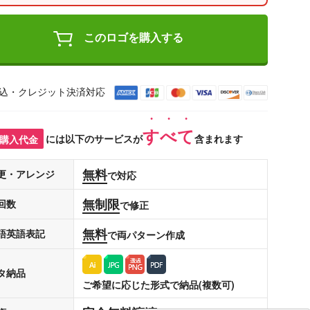
このロゴを購入する
込・クレジット決済対応
すべて
購入代金
には以下のサービスが
含まれます
無料
更・アレンジ
で対応
無制限
回数
で修正
無料
語英語表記
で両パターン作成
タ納品
ご希望に応じた形式で納品(複数可)