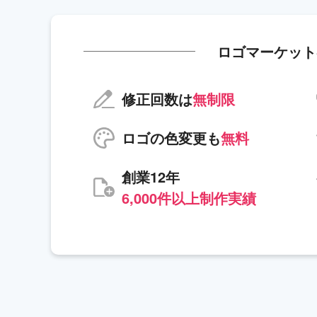
ロゴマーケット
修正回数は
無制限
ロゴの色変更も
無料
創業12年
6,000件以上制作実績