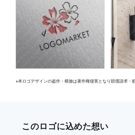
※本ロゴデザインの盗作・模倣は著作権侵害となり賠償請求・
この
ロゴ
に込めた想い