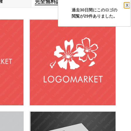
完全無料譲渡
権
します
X
過去30日間にこのロゴの
閲覧が29件ありました。