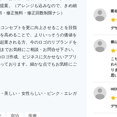
提案。（アレンジも込みなので、きめ細
匿
料・修正無料・修正回数制限ナシ）
出したいコンセプトを更に向上させることを目指
デ
を高めることで、よりいっそうの価値を
起業される方、今のロゴのリブランドを
横
ERY]までお気軽にご相談・お問合せ下さい。
のロゴ作成、ビジネスに欠かせないアプリ
こ
っております。細かな点でもお気軽にご
わ
り
思
HID
・美しい・女性らしい・ピンク・エレガ
デ
光
宿泊
医療