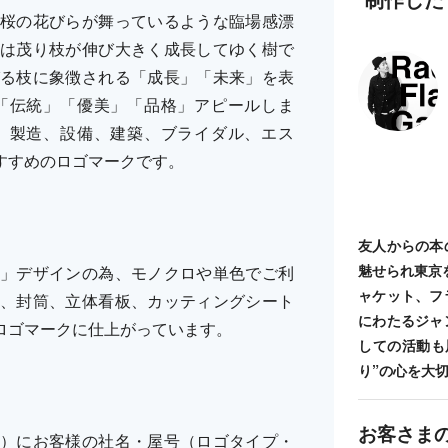
桜の花びらが舞っているような臨場感漂
は茂り枝が伸び大きく成長してゆく樹で
る枝に象徴される「成長」「未来」を表
「伝統」「優美」「品格」アピールしま
、製造、設備、建築、ブライダル、エス
すすめのロゴマークです。
友人からの本
魅せられ東京
」デザインの為、モノクロや単色でご利
ャケット、フ
、封筒、立体看板、カッティングシート
にわたるジャ
ロゴマークに仕上がっています。
しての活動も
り”の心を大
お客さま
）にお客様の社名・屋号（ロゴタイプ・