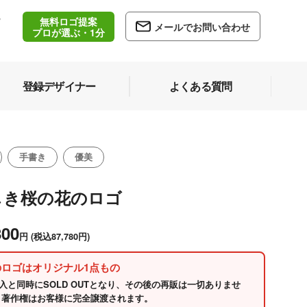
無料ロゴ提案
/
メールでお問い合わせ
5
プロが選ぶ・1分
登録デザイナー
よくある質問
手書き
優美
しき桜の花のロゴ
800
円
(税込87,780円)
のロゴはオリジナル1点もの
入と同時にSOLD OUTとなり、その後の再販は一切ありませ
 著作権はお客様に完全譲渡されます。