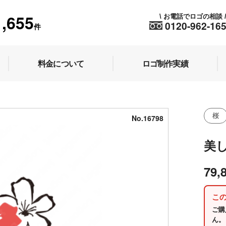
1,655
お電話でロゴの相談
\
0120-962-16
件
料金について
ロゴ制作実績
桜
No.16798
美
79,
こ
ご購
ん。