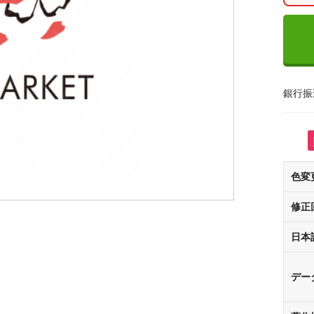
銀行振
色変
修正
日本
デー