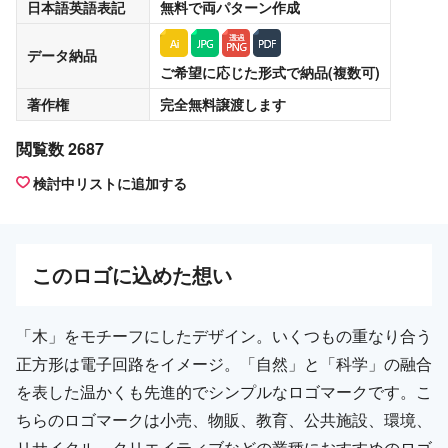
日本語英語表記
無料
で両パターン作成
データ納品
ご希望に応じた形式で納品(複数可)
著作権
完全無料譲渡
します
閲覧数 2687
検討中リストに追加する
この
ロゴ
に込めた想い
「木」をモチーフにしたデザイン。いくつもの重なり合う
正方形は電子回路をイメージ。「自然」と「科学」の融合
を表した温かくも先進的でシンプルなロゴマークです。こ
ちらのロゴマークは小売、物販、教育、公共施設、環境、
リサイクル、クリエイティブなどの業種におすすめのロゴ