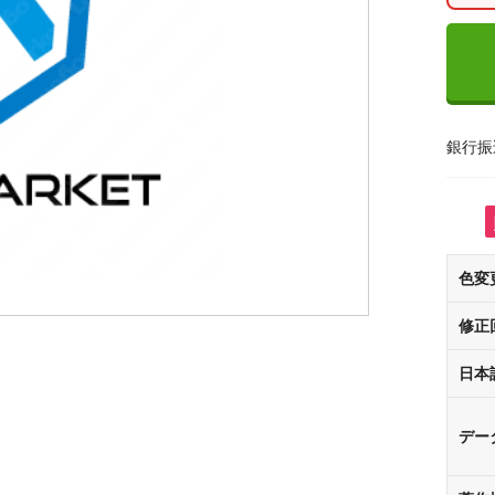
銀行振
色変
修正
日本
デー