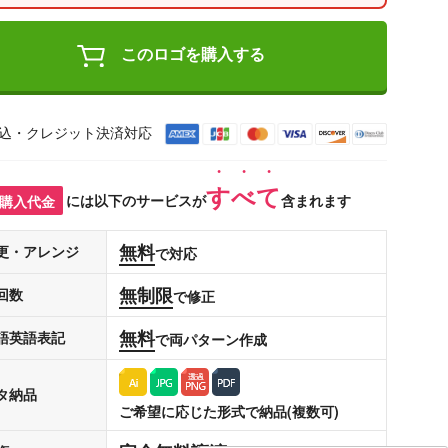
このロゴを購入する
込・クレジット決済対応
すべて
購入代金
には以下のサービスが
含まれます
無料
更・アレンジ
で対応
無制限
回数
で修正
無料
語英語表記
で両パターン作成
タ納品
ご希望に応じた形式で納品(複数可)