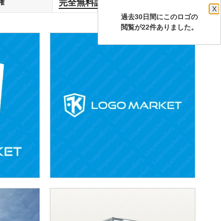
完全無料譲渡
権
します
X
過去30日間にこのロゴの
閲覧が22件ありました。