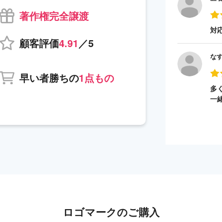
著作権完全譲渡
対
顧客評価
4.91
／5
な
早い者勝ちの
1点もの
多
一
ロゴマークのご購入