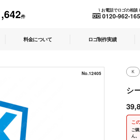
1,642
お電話でロゴの相談
\
0120-962-16
件
料金について
ロゴ制作実績
K
No.12405
シ
39,
こ
ご購
ん。