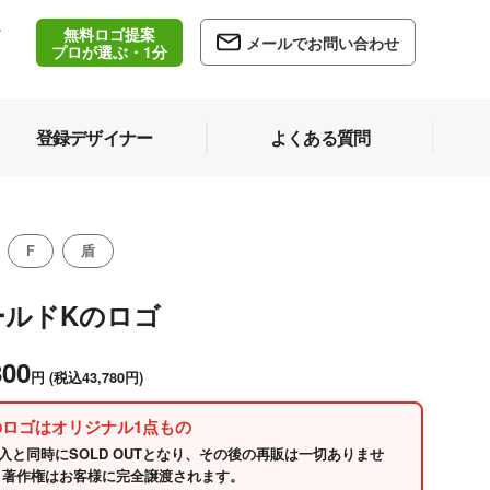
無料ロゴ提案
/
メールでお問い合わせ
5
プロが選ぶ・1分
登録デザイナー
よくある質問
F
盾
ールドKのロゴ
800
円
(税込43,780円)
のロゴはオリジナル1点もの
入と同時にSOLD OUTとなり、その後の再販は一切ありませ
 著作権はお客様に完全譲渡されます。