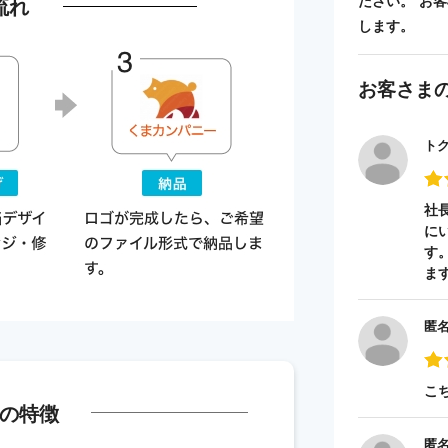
ださい。 お
流れ
します。
お客さま
ト
社
に
す
ま
匿
こ
の特徴
匿