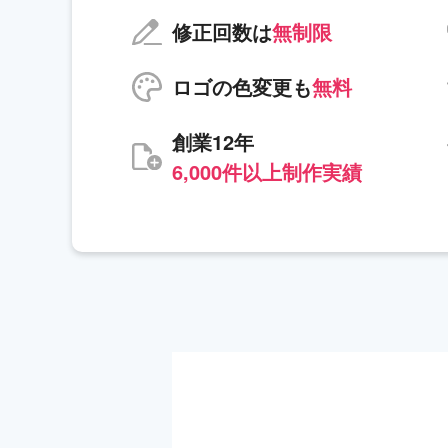
修正回数は
無制限
ロゴの色変更も
無料
創業12年
6,000件以上制作実績