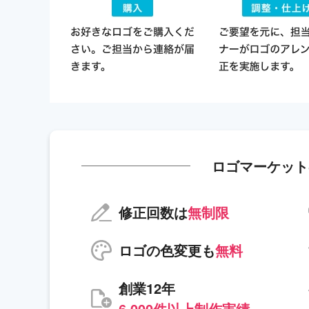
ロゴマーケット
修正回数は
無制限
ロゴの色変更も
無料
創業12年
6,000件以上制作実績