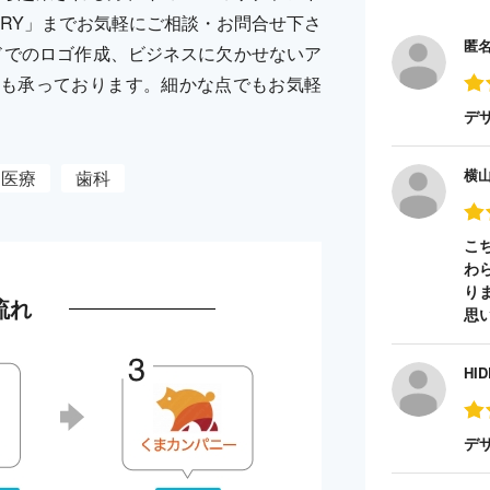
LLERY」までお気軽にご相談・お問合せ下さ
匿
ドでのロゴ作成、ビジネスに欠かせないア
も承っております。細かな点でもお気軽
デ
横
医療
歯科
こ
わ
り
流れ
思
HID
デ