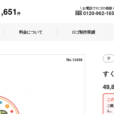
1,651
お電話でロゴの相談
\
0120-962-16
件
料金について
ロゴ制作実績
芽
No.12458
す
49,
こ
ご購
ん。