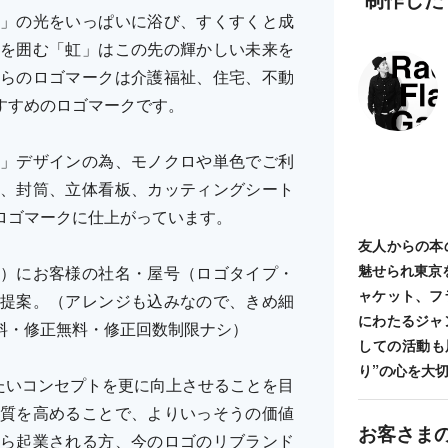
」の光をいっぱいに浴び、すくすくと成
を囲む「虹」はこの先の輝かしい未来を
らのロゴマークは介護福祉、住宅、不動
すすめのロゴマークです。
」デザインの為、モノクロや単色でご利
、封筒、立体看板、カッティングシート
ロゴマークに仕上がっています。
友人からの本
魅せられ東京
）にお客様の社名・屋号（ロゴタイプ・
ャケット、フ
提案。（アレンジも込みなので、きめ細
にわたるジャ
料・修正無料・修正回数制限ナシ）
しての活動も
り”の心を大
ち出したいコンセプトを更に向上させることを目
質を高めることで、よりいっそうの価値
お客さま
ら起業される方、今のロゴのリブランド