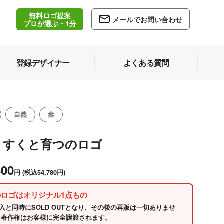
無料ロゴ提案
/
メールでお問い合わせ
5
プロが選ぶ・1分
登録デザイナー
よくある質問
自然
葉
くすくと育つのロゴ
800
円
(税込54,780円)
のロゴはオリジナル1点もの
入と同時にSOLD OUTとなり、その後の再販は一切ありませ
 著作権はお客様に完全譲渡されます。