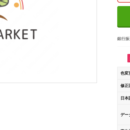
銀行振
色変
修正
日本
デー