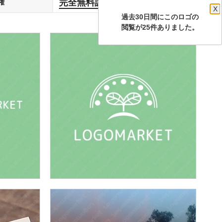
完全無料譲渡
権
します
X
過去30日間にこのロゴの
閲覧が25件ありました。