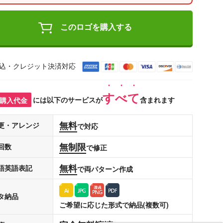
このロゴを購入する
込・クレジット決済対応
すべて
購入代金
には以下のサービスが
含まれます
無料
更・アレンジ
で対応
無制限
回数
で修正
無料
語英語表記
で両パターン作成
タ納品
ご希望に応じた形式で納品(複数可)