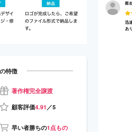
匿
迅
あ
の特徴
著作権完全譲渡
顧客評価
4.91
／5
早い者勝ちの
1点もの