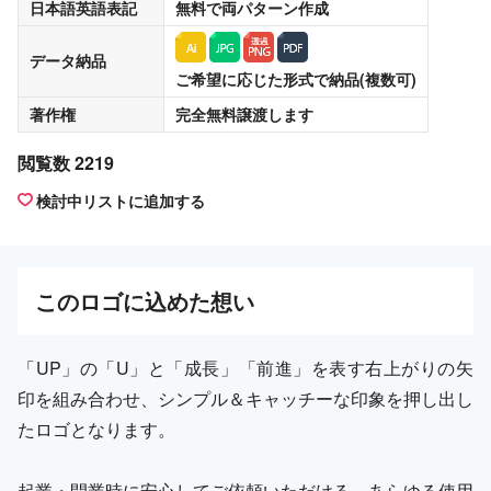
日本語英語表記
無料
で両パターン作成
データ納品
ご希望に応じた形式で納品(複数可)
著作権
完全無料譲渡
します
閲覧数 2219
検討中リストに追加する
この
ロゴ
に込めた想い
「UP」の「U」と「成長」「前進」を表す右上がりの矢
印を組み合わせ、シンプル＆キャッチーな印象を押し出し
たロゴとなります。
起業・開業時に安心してご依頼いただける、あらゆる使用