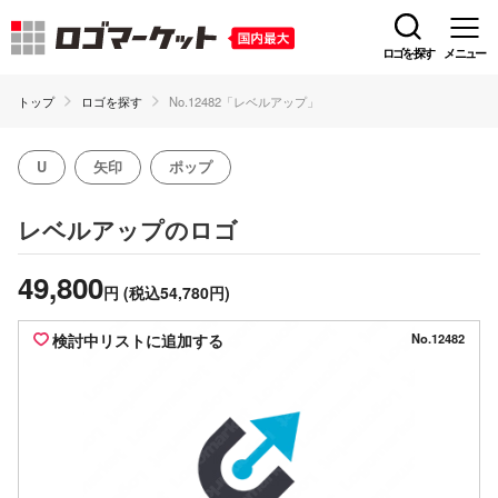
ロゴを探す
メニュー
トップ
ロゴを探す
No.12482「レベルアップ」
U
矢印
ポップ
のロゴ
レベルアップ
49,800
円
(税込54,780円)
検討中リストに追加する
No.12482