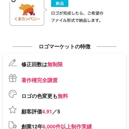
ロゴマーケットの特徴
修正回数は
無制限
著作権完全譲渡
ロゴの色変更も
無料
顧客評価
4.91
／5
創業12年
6,000件以上制作実績