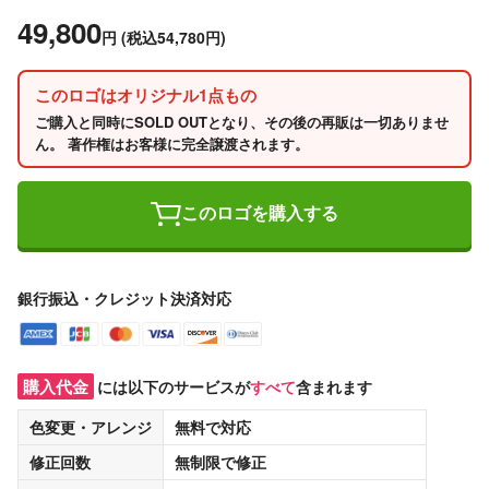
49,800
円
(税込54,780円)
このロゴはオリジナル1点もの
ご購入と同時にSOLD OUTとなり、その後の再販は一切ありませ
ん。 著作権はお客様に完全譲渡されます。
このロゴを購入する
銀行振込・クレジット決済対応
購入代金
には以下のサービスが
すべて
含まれます
色変更・アレンジ
無料
で対応
修正回数
無制限
で修正