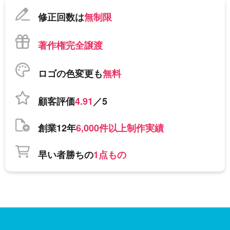
修正回数は
無制限
著作権完全譲渡
ロゴの色変更も
無料
顧客評価
4.91
／5
創業12年
6,000件以上制作実績
早い者勝ちの
1点もの