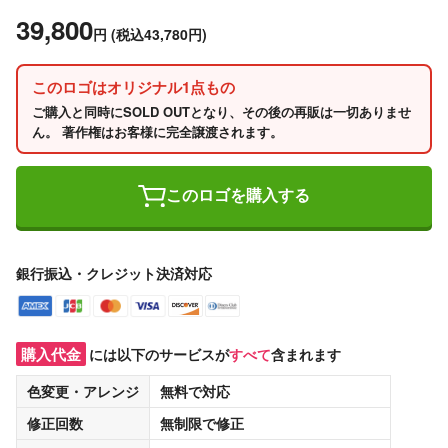
39,800
円
(税込43,780円)
このロゴはオリジナル1点もの
ご購入と同時にSOLD OUTとなり、その後の再販は一切ありませ
ん。 著作権はお客様に完全譲渡されます。
このロゴを購入する
銀行振込・クレジット決済対応
購入代金
には以下のサービスが
すべて
含まれます
色変更・アレンジ
無料
で対応
修正回数
無制限
で修正