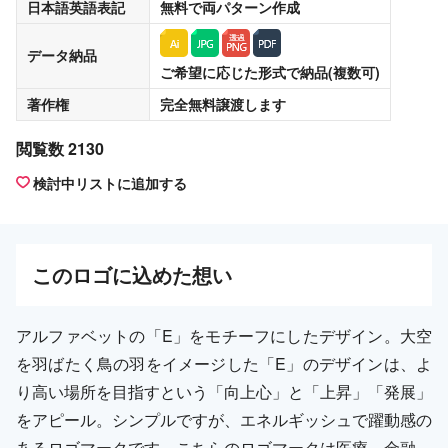
日本語英語表記
無料
で両パターン作成
データ納品
ご希望に応じた形式で納品(複数可)
著作権
完全無料譲渡
します
閲覧数 2130
検討中リストに追加する
この
ロゴ
に込めた想い
アルファベットの「E」をモチーフにしたデザイン。大空
を羽ばたく鳥の羽をイメージした「E」のデザインは、よ
り高い場所を目指すという「向上心」と「上昇」「発展」
をアピール。シンプルですが、エネルギッシュで躍動感の
あるロゴマークです。こちらのロゴマークは医療、金融、