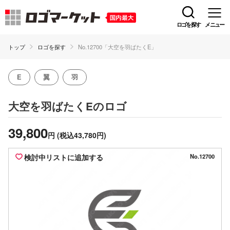
ロゴを探す
メニュー
トップ
ロゴを探す
No.12700「大空を羽ばたくE」
E
翼
羽
のロゴ
大空を羽ばたくE
39,800
円
(税込43,780円)
検討中リストに追加する
No.12700