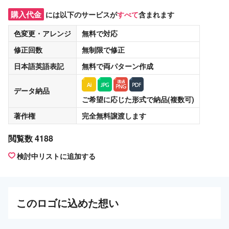
購入代金
には以下のサービスが
すべて
含まれます
色変更・アレンジ
無料
で対応
修正回数
無制限
で修正
日本語英語表記
無料
で両パターン作成
データ納品
ご希望に応じた形式で納品(複数可)
著作権
完全無料譲渡
します
閲覧数 4188
検討中リストに追加する
この
ロゴ
に込めた想い