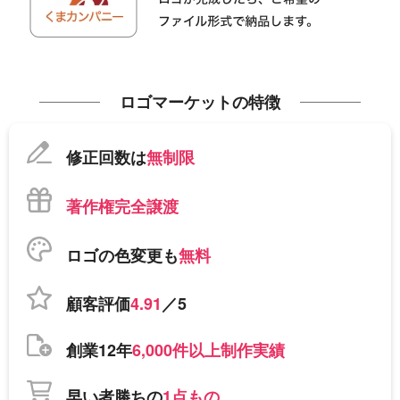
ロゴマーケットの特徴
修正回数は
無制限
著作権完全譲渡
ロゴの色変更も
無料
顧客評価
4.91
／5
創業12年
6,000件以上制作実績
早い者勝ちの
1点もの