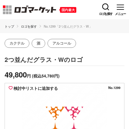
ロゴを探す
メニュー
トップ
ロゴを探す
No.1299「2つ並んだグラス・W」
カクテル
酒
アルコール
のロゴ
2つ並んだグラス・W
49,800
円
(税込54,780円)
検討中リストに追加する
No.1299