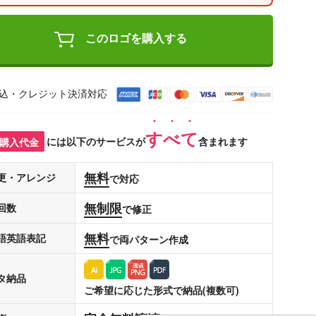
このロゴを購入する
込・クレジット決済対応
すべて
購入代金
には以下のサービスが
含まれます
無料
更・アレンジ
で対応
無制限
回数
で修正
無料
語英語表記
で両パターン作成
タ納品
ご希望に応じた形式で納品(複数可)