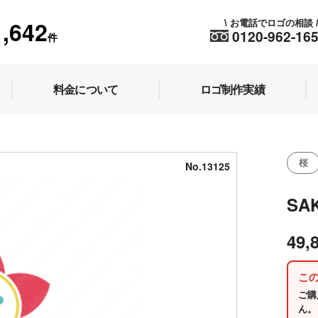
1,642
お電話でロゴの相談
\
0120-962-16
件
料金について
ロゴ制作実績
桜
No.13125
SA
49,
こ
ご購
ん。