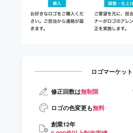
ロゴマーケット
修正回数は
無制限
ロゴの色変更も
無料
創業12年
6,000件以上制作実績