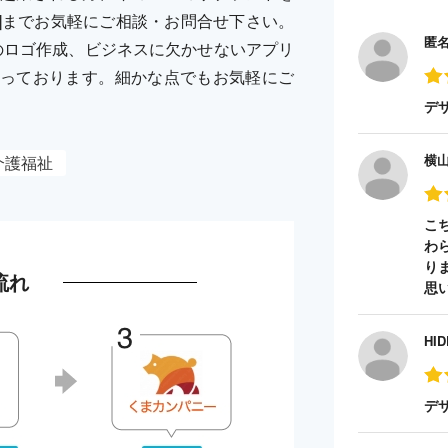
ERY]までお気軽にご相談・お問合せ下さい。
匿
のロゴ作成、ビジネスに欠かせないアプリ
っております。細かな点でもお気軽にご
デ
横
介護福祉
こ
わ
り
流れ
思
HID
デ