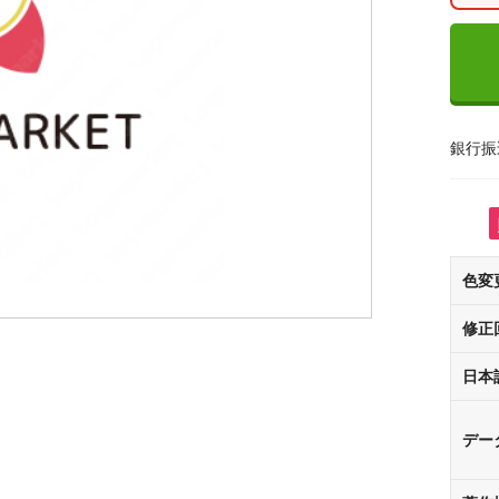
銀行振
色変
修正
日本
デー