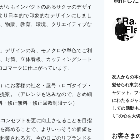
がらもインパクトのあるサクラのデザイ
より日本的で印象的なデザインにしまし
、物販、教育、環境、クリエイティブな
」デザインの為、モノクロや単色でご利
、封筒、立体看板、カッティングシート
ロゴマークに仕上がっています。
友人からの本
魅せられ東京
）にお客様の社名・屋号（ロゴタイプ・
ャケット、フ
提案。（アレンジも込みなので、きめ細
にわたるジャ
料・修正無料・修正回数制限ナシ）
しての活動も
り”の心を大
出したいコンセプトを更に向上させることを目指
を高めることで、よりいっそうの価値を
お客さま
起業される方、今のロゴのリブランドを