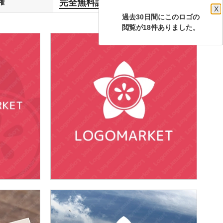
完全無料譲渡
権
します
X
過去30日間にこのロゴの
閲覧が18件ありました。