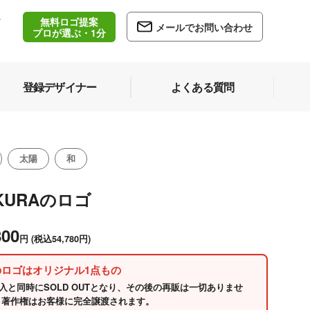
無料ロゴ提案
/
メールでお問い合わせ
5
プロが選ぶ・1分
登録デザイナー
よくある質問
太陽
和
KURAのロゴ
800
円
(税込54,780円)
のロゴはオリジナル1点もの
入と同時にSOLD OUTとなり、その後の再販は一切ありませ
 著作権はお客様に完全譲渡されます。