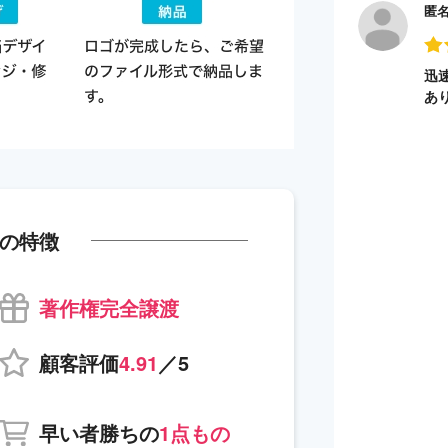
匿
迅
あ
の特徴
著作権完全譲渡
顧客評価
4.91
／5
早い者勝ちの
1点もの