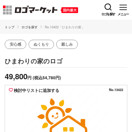
ロゴを探す
メニュー
トップ
ロゴを探す
No.13422「ひまわりの家」
安心感
ぬくもり
親しみ
のロゴ
ひまわりの家
49,800
円
(税込54,780円)
検討中リストに追加する
No.13422