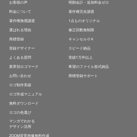
お客様の声
明朗会計・追加料金ゼロ
料金について
著作権完全譲渡
著作権無償譲渡
1点ものオリジナル
選ばれる理由
修正回数無制限
商標登録
キャンセルＯＫ
登録デザイナー
スピード納品
よくある質問
実績1万件以上
業界別ロゴマーク
希望のファイル形式納品
お問い合わせ
商標登録サポート
ロゴ制作実績
ロゴ作成マニュアル
無料ダウンロード
ロゴの色選び
マンガでわかる
デザイン活用
ZOOM背景画像無料作成