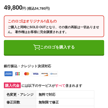
49,800
円
(税込54,780円)
このロゴはオリジナル1点もの
ご購入と同時にSOLD OUTとなり、その後の再販は一切ありませ
ん。 著作権はお客様に完全譲渡されます。
このロゴを購入する
銀行振込・クレジット決済対応
購入代金
には以下のサービスが
すべて
含まれます
色変更・アレンジ
無料
で対応
修正回数
無制限
で修正