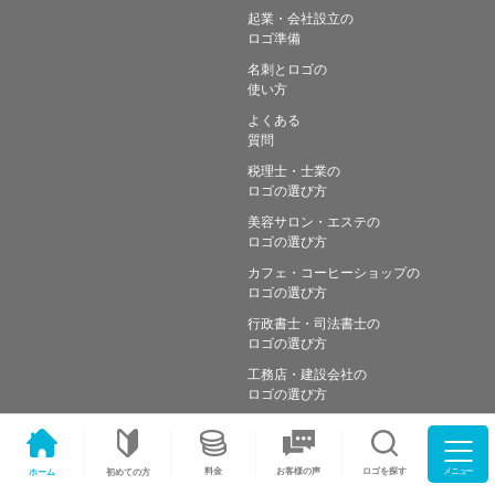
起業・会社設立の
ロゴ準備
名刺とロゴの
使い方
よくある
質問
税理士・士業の
ロゴの選び方
美容サロン・エステの
ロゴの選び方
カフェ・コーヒーショップの
ロゴの選び方
行政書士・司法書士の
ロゴの選び方
工務店・建設会社の
ロゴの選び方
メニュー
料金
ロゴを探す
お客様の声
ホーム
初めての方
Copyright © Simple works Inc. All Rights Reserved.