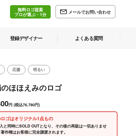
無料ロゴ提案
/
メールでお問い合わせ
5
プロが選ぶ・1分
登録デザイナー
よくある質問
応援
明るい
陽のほほえみのロゴ
800
円
(税込76,780円)
のロゴはオリジナル1点もの
入と同時にSOLD OUTとなり、その後の再販は一切ありませ
 著作権はお客様に完全譲渡されます。