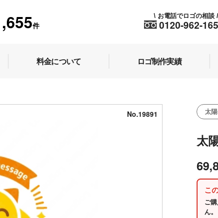
1,655
お電話でロゴの相談
\
0120-962-16
件
料金について
ロゴ制作実績
太陽
No.19891
太
69,
こ
ご購
ん。