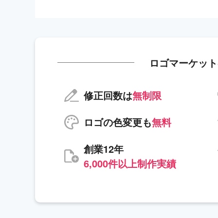
ロゴマーケット
修正回数は
無制限
ロゴの色変更も
無料
創業12年
6,000件以上制作実績