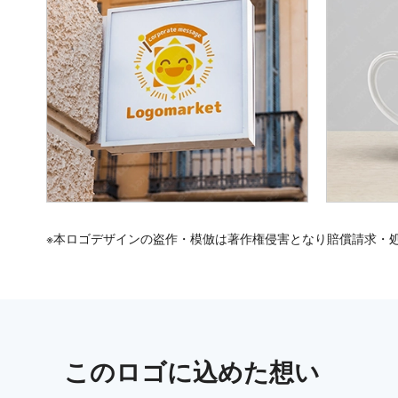
※本ロゴデザインの盗作・模倣は著作権侵害となり賠償請求・
この
ロゴ
に込めた想い