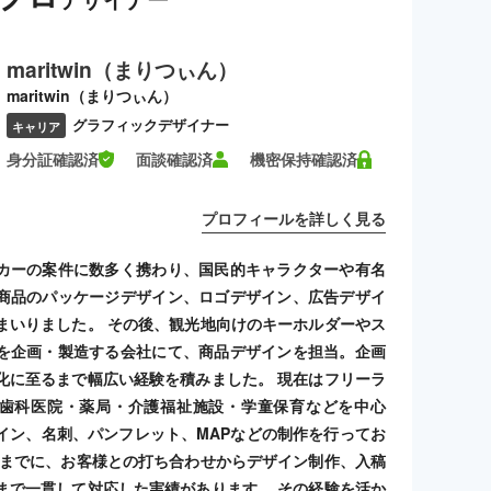
maritwin（まりつぃん）
maritwin（まりつぃん）
グラフィックデザイナー
キャリア
身分証確認済
面談確認済
機密保持確認済
プロフィールを詳しく見る
カーの案件に数多く携わり、国民的キャラクターや有名
商品のパッケージデザイン、ロゴデザイン、広告デザイ
まいりました。 その後、観光地向けのキーホルダーやス
を企画・製造する会社にて、商品デザインを担当。企画
化に至るまで幅広い経験を積みました。 現在はフリーラ
歯科医院・薬局・介護福祉施設・学童保育などを中心
イン、名刺、パンフレット、MAPなどの制作を行ってお
れまでに、お客様との打ち合わせからデザイン制作、入稿
まで一貫して対応した実績があります。 その経験を活か