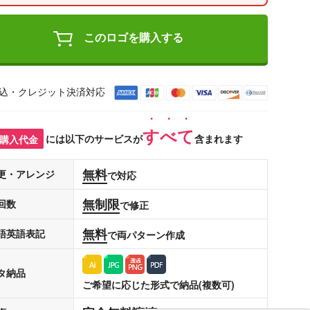
このロゴを購入する
込・クレジット決済対応
すべて
購入代金
には以下のサービスが
含まれます
無料
更・アレンジ
で対応
無制限
回数
で修正
無料
語英語表記
で両パターン作成
タ納品
ご希望に応じた形式で納品(複数可)