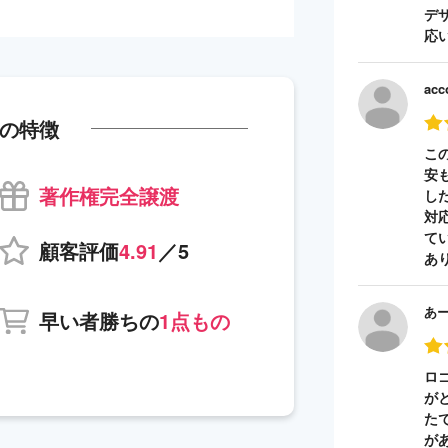
デ
応
acc
の特徴
こ
安
著作権完全譲渡
し
対
て
顧客評価
4.91
／5
あ
あ
早い者勝ちの
1点もの
ロ
が
た
が