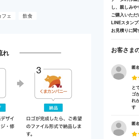
し、親しみや
ご購入いただ
カフェ
飲食
LINEスタ
お見積りに関
お客さま
流れ
匿
と
ゴ
れ
す
匿