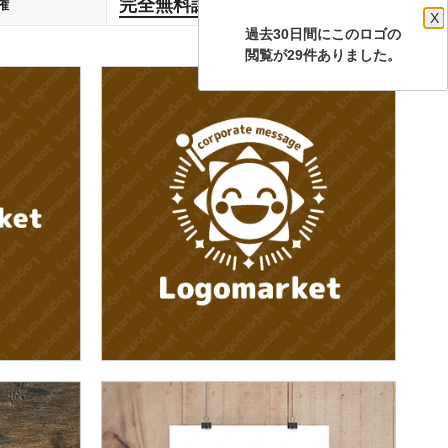
完全無料譲渡
権
します
X
過去30日間にこのロゴの
閲覧が29件ありました。