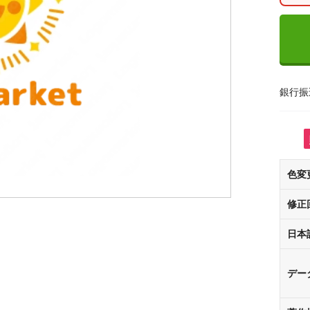
銀行振
色変
修正
日本
デー