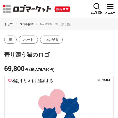
ロゴを探す
メニュー
トップ
ロゴを探す
No.22499「寄り添う猫」
猫
ハート
つながる
のロゴ
寄り添う猫
69,800
円
(税込76,780円)
検討中リストに追加する
No.22499