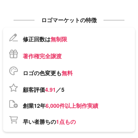
ロゴマーケットの特徴
修正回数は
無制限
著作権完全譲渡
ロゴの色変更も
無料
顧客評価
4.91
／5
創業12年
6,000件以上制作実績
早い者勝ちの
1点もの