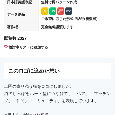
日本語英語表記
無料
で両パターン作成
データ納品
ご希望に応じた形式で納品(複数可)
著作権
完全無料譲渡
します
閲覧数 2327
検討中リストに追加する
この
ロゴ
に込めた想い
二匹の寄り添う猫をロゴにしました。
猫のしっぽをハート型につなげて、「ペア」「マッチン
グ」「仲間」「コミュニティ」を表現しています。
⚪︎購入をご検討のお客様へ