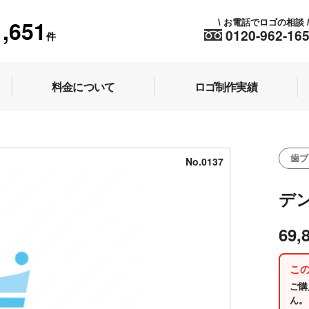
1,651
お電話でロゴの相談
\
0120-962-16
件
料金について
ロゴ制作実績
歯ブ
No.0137
デ
69,
こ
ご購
ん。