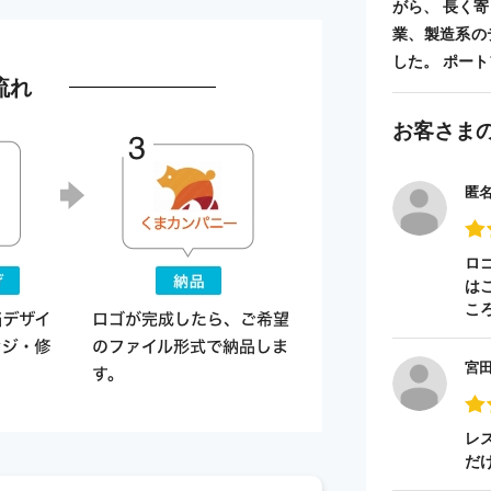
がら、 長く
業、製造系の
した。 ポートフォ
流れ
お客さま
匿
ロ
は
こ
宮
レ
だ