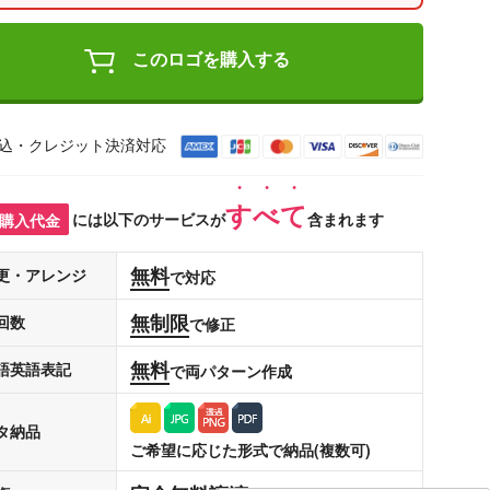
このロゴを購入する
込・クレジット決済対応
すべて
購入代金
には以下のサービスが
含まれます
無料
更・アレンジ
で対応
無制限
回数
で修正
無料
語英語表記
で両パターン作成
タ納品
ご希望に応じた形式で納品(複数可)