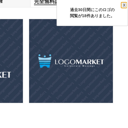
完全無料譲渡
権
します
X
過去30日間にこのロゴの
閲覧が18件ありました。