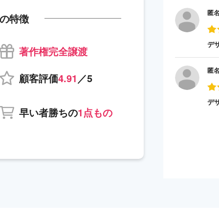
匿
の特徴
デ
著作権完全譲渡
匿
顧客評価
4.91
／5
デ
早い者勝ちの
1点もの