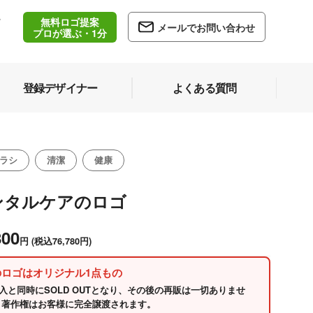
無料ロゴ提案
/
メールでお問い合わせ
5
プロが選ぶ・1分
登録デザイナー
よくある質問
ラシ
清潔
健康
ンタルケアのロゴ
800
円
(税込76,780円)
のロゴはオリジナル1点もの
入と同時にSOLD OUTとなり、その後の再販は一切ありませ
 著作権はお客様に完全譲渡されます。