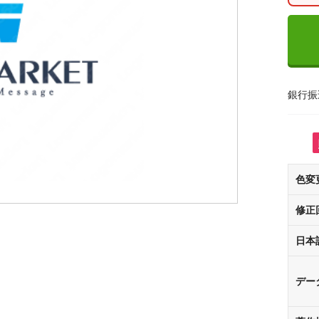
銀行振
色変
修正
日本
デー