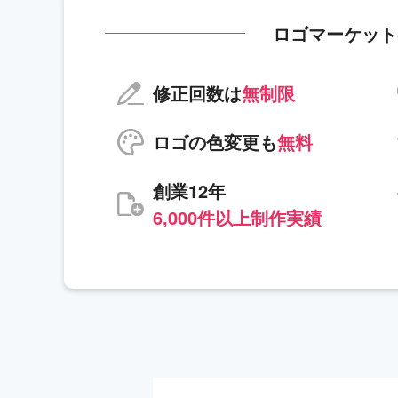
ロゴマーケット
修正回数は
無制限
ロゴの色変更も
無料
創業12年
6,000件以上制作実績