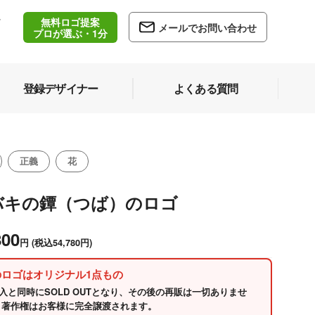
無料ロゴ提案
/
メールでお問い合わせ
5
プロが選ぶ・1分
登録デザイナー
よくある質問
正義
花
バキの鐔（つば）のロゴ
800
円
(税込54,780円)
のロゴはオリジナル1点もの
入と同時にSOLD OUTとなり、その後の再販は一切ありませ
 著作権はお客様に完全譲渡されます。