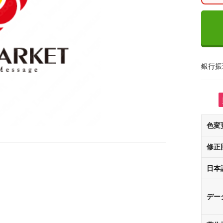
銀行振
色変
修正
日本
デー