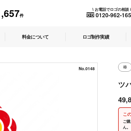
1,657
お電話でロゴの相談
\
0120-962-16
件
料金について
ロゴ制作実績
椿
No.0148
ツ
49,
こ
ご購
ん。