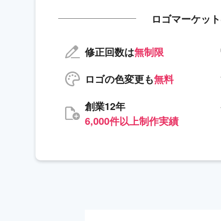
ロゴマーケット
修正回数は
無制限
ロゴの色変更も
無料
創業12年
6,000件以上制作実績