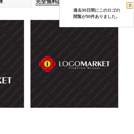
完全無料譲渡
権
します
X
過去30日間にこのロゴの
閲覧が30件ありました。