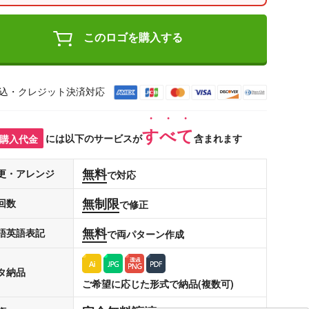
このロゴを購入する
込・クレジット決済対応
すべて
購入代金
には以下のサービスが
含まれます
無料
更・アレンジ
で対応
無制限
回数
で修正
無料
語英語表記
で両パターン作成
タ納品
ご希望に応じた形式で納品(複数可)