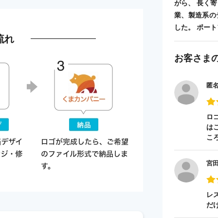
がら、 長く
業、製造系の
した。 ポートフォ
流れ
お客さま
匿
ロ
は
こ
宮
レ
だ