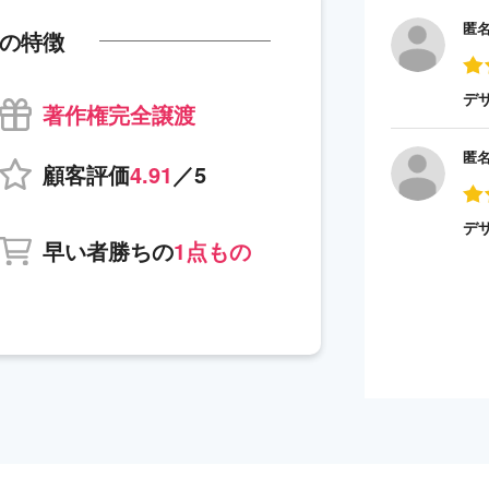
匿
の特徴
デ
著作権完全譲渡
匿
顧客評価
4.91
／5
デ
早い者勝ちの
1点もの