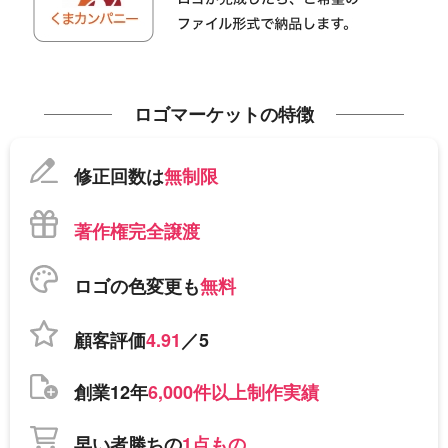
ロゴマーケットの特徴
修正回数は
無制限
著作権完全譲渡
ロゴの色変更も
無料
顧客評価
4.91
／5
創業12年
6,000件以上制作実績
早い者勝ちの
1点もの