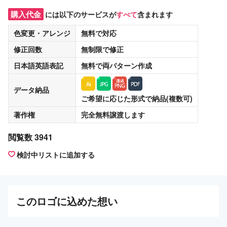
購入代金
には以下のサービスが
すべて
含まれます
色変更・アレンジ
無料
で対応
修正回数
無制限
で修正
日本語英語表記
無料
で両パターン作成
データ納品
ご希望に応じた形式で納品(複数可)
著作権
完全無料譲渡
します
閲覧数 3941
検討中リストに追加する
この
ロゴ
に込めた想い