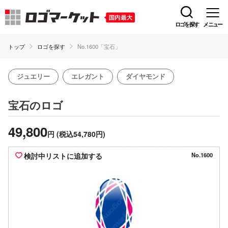
ロゴを探す
メニュー
トップ
ロゴを探す
No.1600「宝石」
ジュエリー
エレガント
ダイヤモンド
のロゴ
宝石
49,800
円
(税込54,780円)
検討中リストに追加する
No.1600