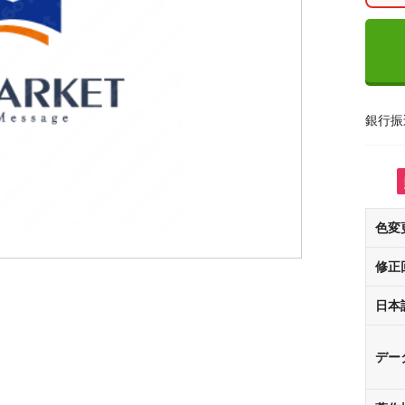
銀行振
色変
修正
日本
デー