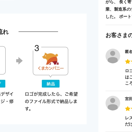
がら、 長く
業、製造系の
した。 ポートフォ
流れ
お客さま
匿
ロ
は
こ
宮
レ
だ