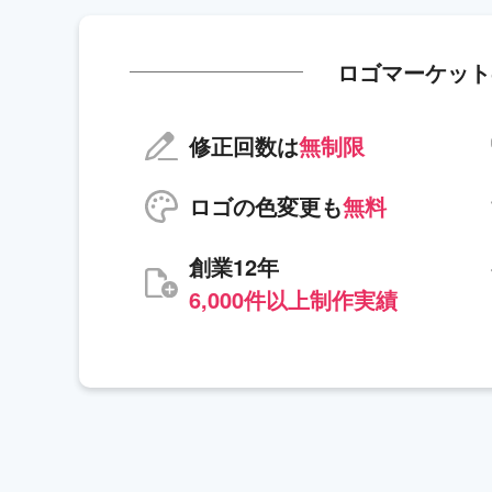
ロゴマーケット
修正回数は
無制限
ロゴの色変更も
無料
創業12年
6,000件以上制作実績