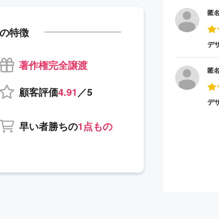
匿
の特徴
デ
著作権完全譲渡
匿
顧客評価
4.91
／5
デ
早い者勝ちの
1点もの