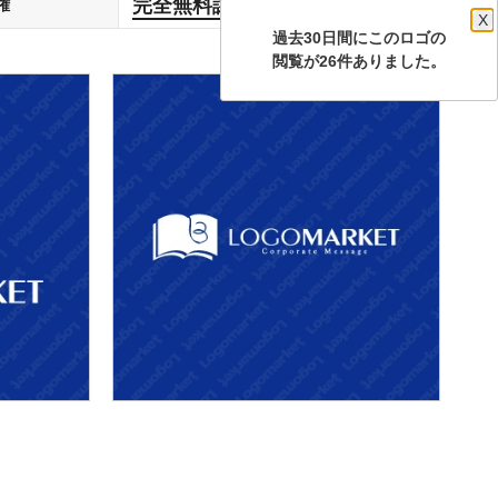
完全無料譲渡
権
します
X
過去30日間にこのロゴの
閲覧が26件ありました。