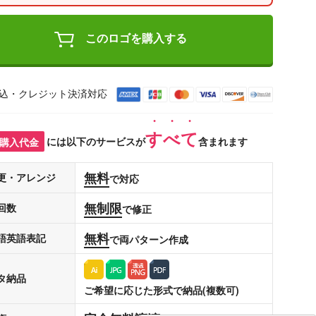
このロゴを購入する
込・クレジット決済対応
すべて
購入代金
には以下のサービスが
含まれます
無料
更・アレンジ
で対応
無制限
回数
で修正
無料
語英語表記
で両パターン作成
タ納品
ご希望に応じた形式で納品(複数可)