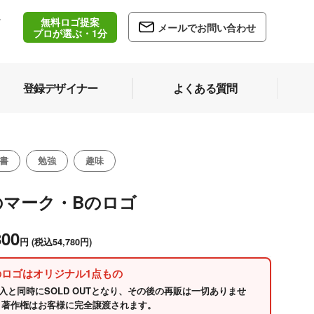
無料ロゴ提案
/
メールでお問い合わせ
5
プロが選ぶ・1分
登録デザイナー
よくある質問
書
勉強
趣味
のマーク・Bのロゴ
800
円
(税込54,780円)
のロゴはオリジナル1点もの
入と同時にSOLD OUTとなり、その後の再販は一切ありませ
 著作権はお客様に完全譲渡されます。