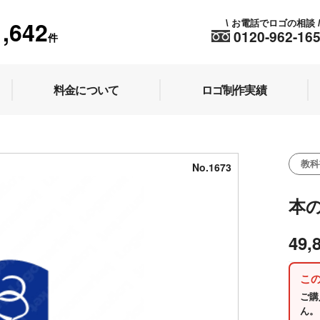
1,642
お電話でロゴの相談
\
0120-962-16
件
料金について
ロゴ制作実績
教科
No.1673
本
49,
こ
ご購
ん。