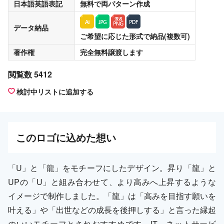
日本語英語表記
無料
で両パターン作成
データ納品
ご希望に応じた形式で納品(複数可)
著作権
完全無料譲渡
します
閲覧数 5412
検討中リストに追加する
この
ロゴ
に込めた想い
「U」と「龍」をモチーフにしたデザイン。昇り「龍」と
UPの「U」と組み合わせて、より高みへ上昇するような
イメージで制作しました。「龍」は「高みを目指す願いを
叶える」や「出世などの成長を後押しする」と言った縁起
のいいモチーフとされおすすめです。IT、ネットサービ