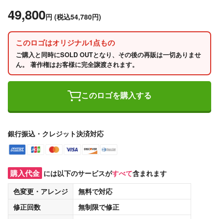
49,800
円
(税込54,780円)
このロゴはオリジナル1点もの
ご購入と同時にSOLD OUTとなり、その後の再販は一切ありませ
ん。 著作権はお客様に完全譲渡されます。
このロゴを購入する
銀行振込・クレジット決済対応
購入代金
には以下のサービスが
すべて
含まれます
色変更・アレンジ
無料
で対応
修正回数
無制限
で修正