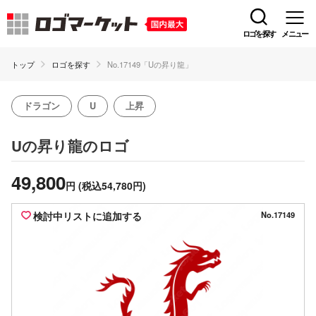
ロゴを探す
メニュー
トップ
ロゴを探す
No.17149「Uの昇り龍」
ドラゴン
U
上昇
のロゴ
Uの昇り龍
49,800
円
(税込54,780円)
検討中リストに追加する
No.17149