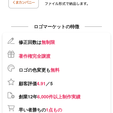
ロゴマーケットの特徴
修正回数は
無制限
著作権完全譲渡
ロゴの色変更も
無料
顧客評価
4.91
／5
創業12年
6,000件以上制作実績
早い者勝ちの
1点もの