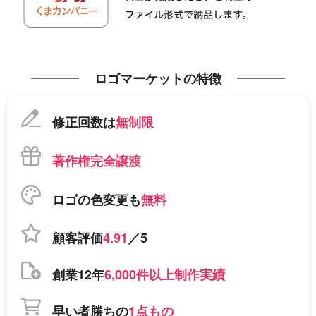
ロゴマーケットの特徴
修正回数は
無制限
著作権完全譲渡
ロゴの色変更も
無料
顧客評価
4.91
／5
創業12年
6,000件以上制作実績
早い者勝ちの
1点もの