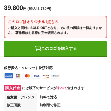
39,800
円
(税込43,780円)
このロゴはオリジナル1点もの
ご購入と同時にSOLD OUTとなり、その後の再販は一切ありませ
ん。 著作権はお客様に完全譲渡されます。
このロゴを購入する
銀行振込・クレジット決済対応
購入代金
には以下のサービスが
すべて
含まれます
色変更・アレンジ
無料
で対応
修正回数
無制限
で修正