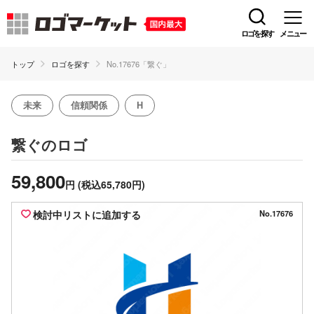
ロゴを探す
メニュー
トップ
ロゴを探す
No.17676「繋ぐ」
未来
信頼関係
H
のロゴ
繋ぐ
59,800
円
(税込65,780円)
検討中リストに追加する
No.17676