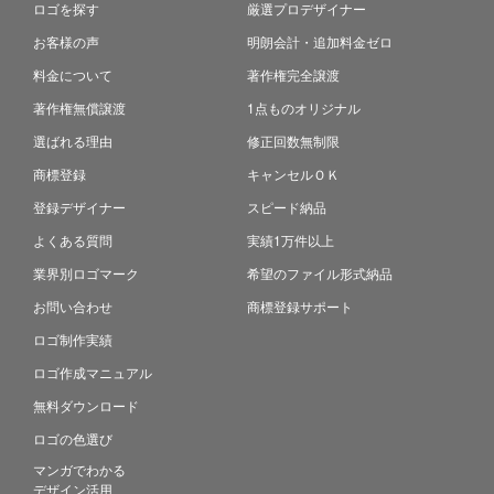
ロゴを探す
厳選プロデザイナー
お客様の声
明朗会計・追加料金ゼロ
料金について
著作権完全譲渡
著作権無償譲渡
1点ものオリジナル
選ばれる理由
修正回数無制限
商標登録
キャンセルＯＫ
登録デザイナー
スピード納品
よくある質問
実績1万件以上
業界別ロゴマーク
希望のファイル形式納品
お問い合わせ
商標登録サポート
ロゴ制作実績
ロゴ作成マニュアル
無料ダウンロード
ロゴの色選び
マンガでわかる
デザイン活用