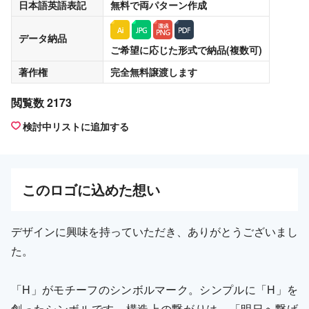
日本語英語表記
無料
で両パターン作成
データ納品
ご希望に応じた形式で納品(複数可)
著作権
完全無料譲渡
します
閲覧数 2173
検討中リストに追加する
この
ロゴ
に込めた想い
デザインに興味を持っていただき、ありがとうございまし
た。
「H」がモチーフのシンボルマーク。シンプルに「H」を
創ったシンボルです。構造上の繋がりは、「明日へ繋げ