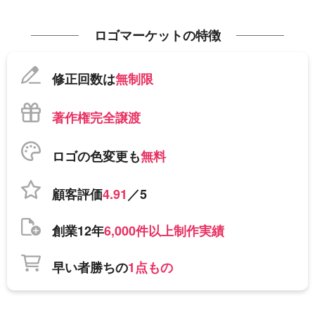
ロゴマーケットの特徴
修正回数は
無制限
著作権完全譲渡
ロゴの色変更も
無料
顧客評価
4.91
／5
創業12年
6,000件以上制作実績
早い者勝ちの
1点もの