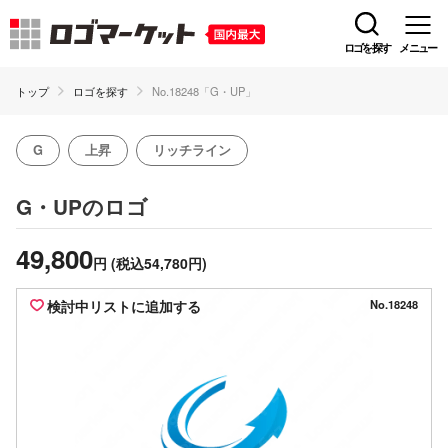
ロゴを探す
メニュー
トップ
ロゴを探す
No.18248「G・UP」
G
上昇
リッチライン
のロゴ
G・UP
49,800
円
(税込54,780円)
検討中リストに追加する
No.18248