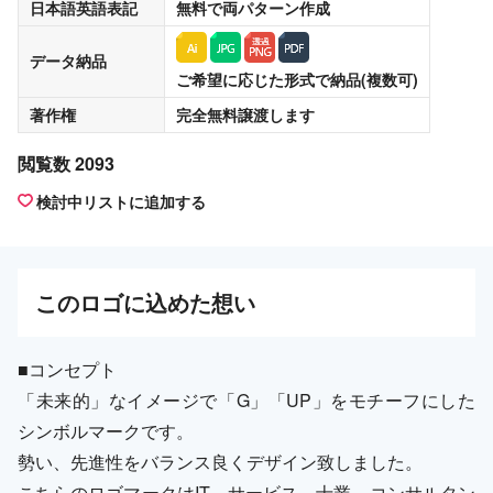
日本語英語表記
無料
で両パターン作成
データ納品
ご希望に応じた形式で納品(複数可)
著作権
完全無料譲渡
します
閲覧数 2093
検討中リストに追加する
この
ロゴ
に込めた想い
■コンセプト
「未来的」なイメージで「G」「UP」をモチーフにした
シンボルマークです。
勢い、先進性をバランス良くデザイン致しました。
こちらのロゴマークはIT、サービス、士業、コンサルタン