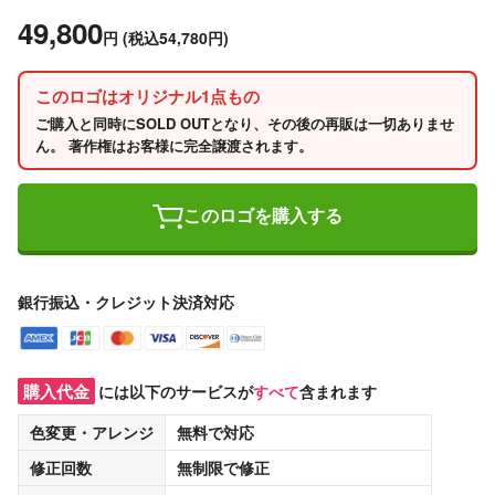
49,800
円
(税込54,780円)
このロゴはオリジナル1点もの
ご購入と同時にSOLD OUTとなり、その後の再販は一切ありませ
ん。 著作権はお客様に完全譲渡されます。
このロゴを購入する
銀行振込・クレジット決済対応
購入代金
には以下のサービスが
すべて
含まれます
色変更・アレンジ
無料
で対応
修正回数
無制限
で修正