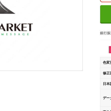
銀行振
色変
修正
日本
デー