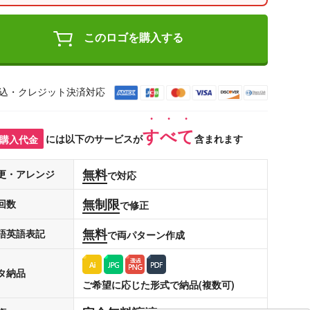
このロゴを購入する
込・クレジット決済対応
すべて
購入代金
には以下のサービスが
含まれます
無料
更・アレンジ
で対応
無制限
回数
で修正
無料
語英語表記
で両パターン作成
タ納品
ご希望に応じた形式で納品(複数可)