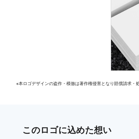
※本ロゴデザインの盗作・模倣は著作権侵害となり賠償請求・
この
ロゴ
に込めた想い