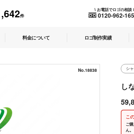
1,642
お電話でロゴの相談
\
0120-962-16
件
料金について
ロゴ制作実績
シャ
No.18838
し
59,
こ
ご購
ん。