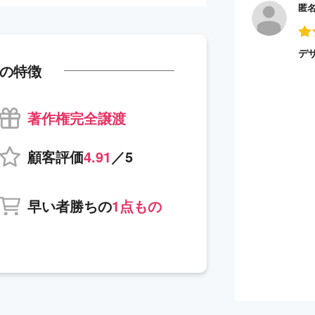
匿
デ
の特徴
著作権完全譲渡
顧客評価
4.91
／5
早い者勝ちの
1点もの