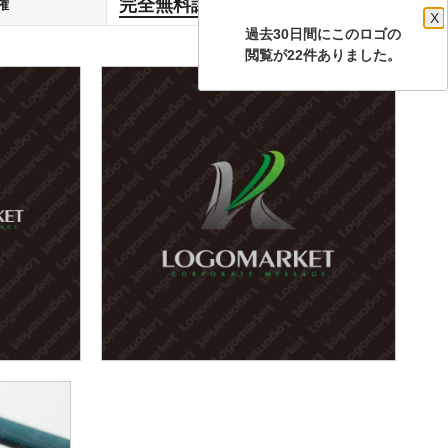
完全無料譲渡
権
します
X
過去30日間にこのロゴの
閲覧が22件ありました。