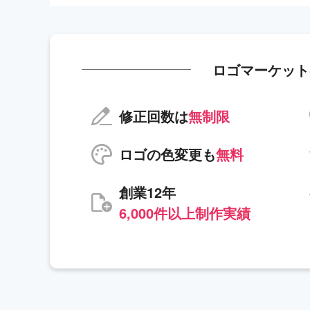
ロゴマーケット
修正回数は
無制限
ロゴの色変更も
無料
創業12年
6,000件以上制作実績