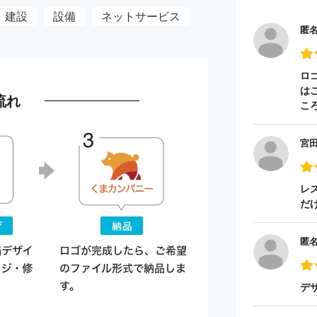
建設
設備
ネットサービス
匿
ロ
は
流れ
こ
宮
レ
だ
匿
デ