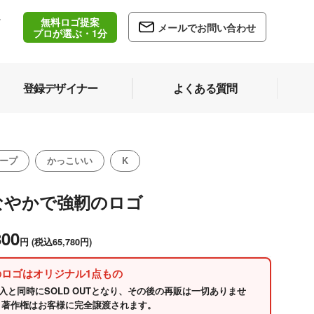
無料ロゴ提案
/
メールでお問い合わせ
5
プロが選ぶ・1分
登録デザイナー
よくある質問
ープ
かっこいい
K
なやかで強靭のロゴ
800
円
(税込65,780円)
のロゴはオリジナル1点もの
入と同時にSOLD OUTとなり、その後の再販は一切ありませ
 著作権はお客様に完全譲渡されます。