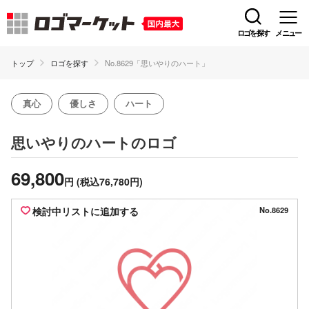
ロゴを探す
メニュー
トップ
ロゴを探す
No.8629「思いやりのハート」
真心
優しさ
ハート
のロゴ
思いやりのハート
69,800
円
(税込76,780円)
検討中リストに追加する
No.8629