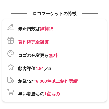
ロゴマーケットの特徴
修正回数は
無制限
著作権完全譲渡
ロゴの色変更も
無料
顧客評価
4.91
／5
創業12年
6,000件以上制作実績
早い者勝ちの
1点もの