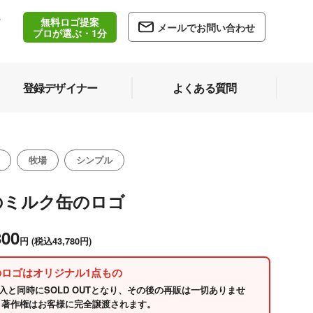
無料ロゴ提案
/
メールでお問い合わせ
5
プロが選ぶ・1分
登録デザイナー
よくある質問
牧場
シンプル
のミルク缶のロゴ
800
円
(税込43,780円)
のロゴはオリジナル1点もの
入と同時にSOLD OUTとなり、その後の再販は一切ありませ
 著作権はお客様に完全譲渡されます。