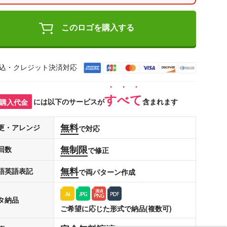
このロゴを購入する
込・クレジット決済対応
すべて
購入代金
には以下のサービスが
含まれます
無料
更・アレンジ
で対応
無制限
回数
で修正
無料
語英語表記
で両パターン作成
タ納品
ご希望に応じた形式で納品(複数可)