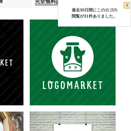
完全無料譲渡
権
します
X
過去30日間にこのロゴの
閲覧が31件ありました。