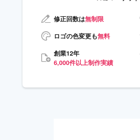
修正回数は
無制限
ロゴの色変更も
無料
創業12年
6,000件以上制作実績