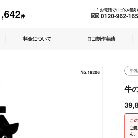
1,642
お電話でロゴの相談
\
0120-962-16
件
料金について
ロゴ制作実績
牛乳
No.19206
牛
39,
こ
ご購
ん。