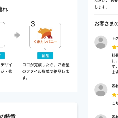
ださい。 お
します。
流れ
お客さま
ト
社
に
す
ま
匿
こ
の特徴
匿