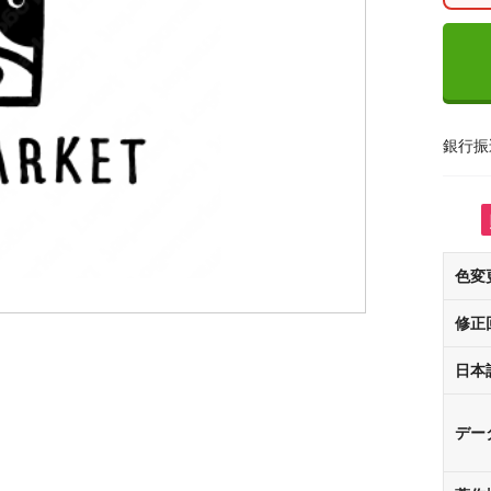
銀行振
色変
修正
日本
デー