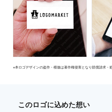
※本ロゴデザインの盗作・模倣は著作権侵害となり賠償請求・
この
ロゴ
に込めた想い