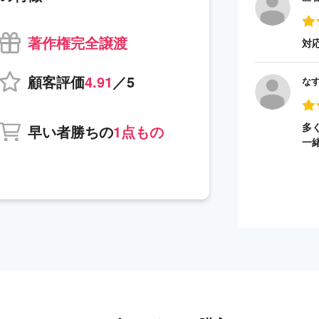
著作権完全譲渡
対
顧客評価
4.91
／5
な
多
早い者勝ちの
1点もの
一