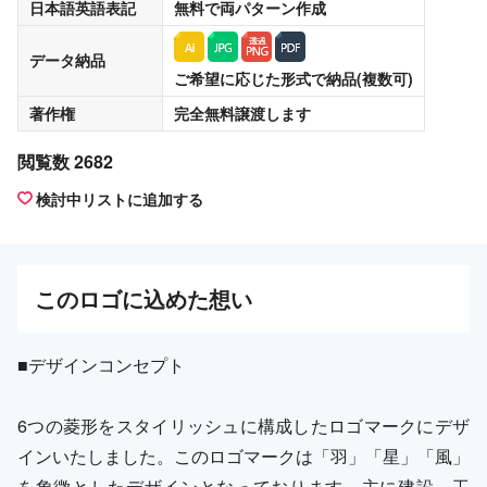
日本語英語表記
無料
で両パターン作成
データ納品
ご希望に応じた形式で納品(複数可)
著作権
完全無料譲渡
します
閲覧数 2682
検討中リストに追加する
この
ロゴ
に込めた想い
■デザインコンセプト
6つの菱形をスタイリッシュに構成したロゴマークにデザ
インいたしました。このロゴマークは「羽」「星」「風」
を象徴としたデザインとなっております。主に建設、工