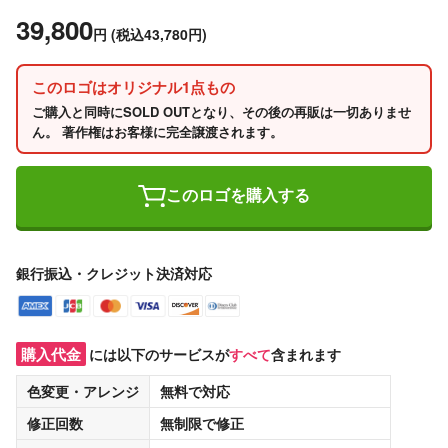
39,800
円
(税込43,780円)
このロゴはオリジナル1点もの
ご購入と同時にSOLD OUTとなり、その後の再販は一切ありませ
ん。 著作権はお客様に完全譲渡されます。
このロゴを購入する
銀行振込・クレジット決済対応
購入代金
には以下のサービスが
すべて
含まれます
色変更・アレンジ
無料
で対応
修正回数
無制限
で修正