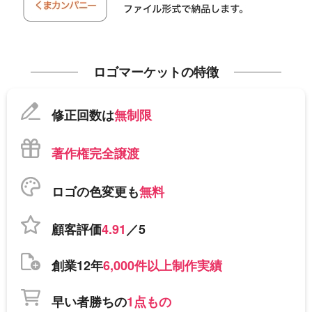
ロゴマーケットの特徴
修正回数は
無制限
著作権完全譲渡
ロゴの色変更も
無料
顧客評価
4.91
／5
創業12年
6,000件以上制作実績
早い者勝ちの
1点もの