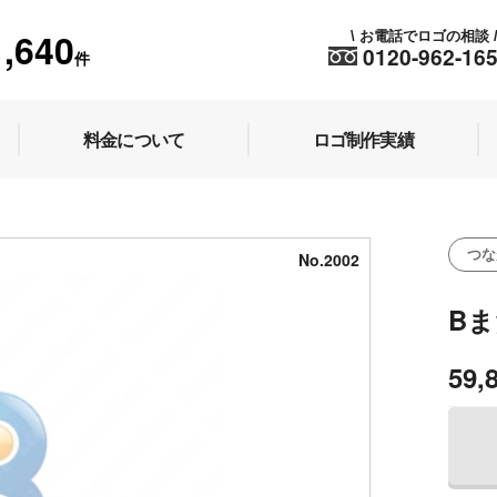
1,640
お電話でロゴの相談
\
0120-962-16
件
料金について
ロゴ制作実績
つな
No.2002
B
59,