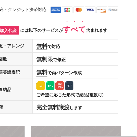
込・クレジット決済対応
すべて
購入代金
には以下のサービスが
含まれます
無料
更・アレンジ
で対応
無制限
回数
で修正
無料
語英語表記
で両パターン作成
タ納品
ご希望に応じた形式で納品(複数可)
完全無料譲渡
権
します