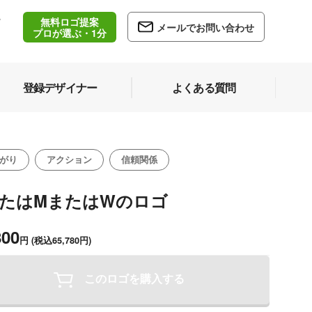
無料ロゴ提案
/
メールでお問い合わせ
5
プロが選ぶ・1分
登録デザイナー
よくある質問
がり
アクション
信頼関係
またはMまたはWのロゴ
800
円
(税込65,780円)
このロゴを購入する