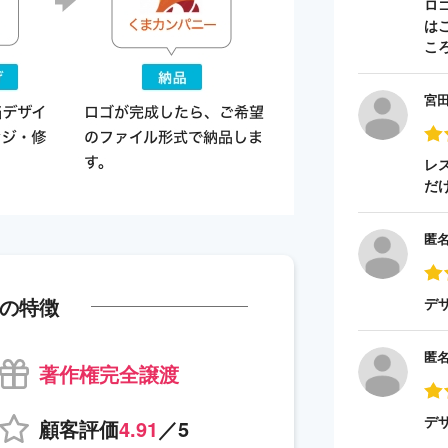
ロ
は
こ
宮
レ
だ
匿
の特徴
デ
匿
著作権完全譲渡
デ
顧客評価
4.91
／5