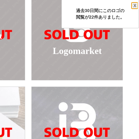
X
過去30日間にこのロゴの
閲覧が22件ありました。
t
Logomarket