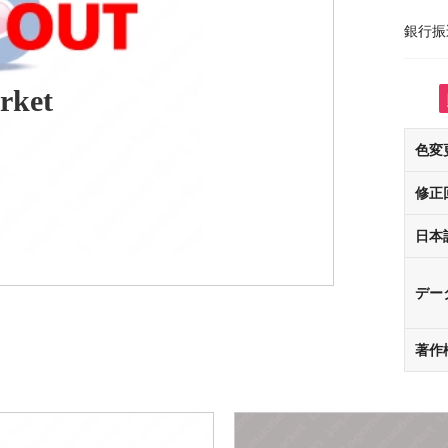
銀行振
rket
色変
修正
日本
デー
著作