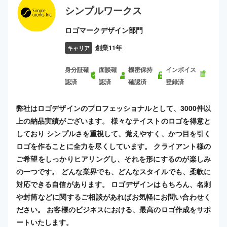
シンプルワークス
ロゴマークデザイン部門
創業11年
キャリア
身分証確
面談確
機密保持
インボイス
認済
認済
確認済
登録済
弊社はロゴデザインのプロフェッショナルとして、3000件以
上の納品実績がございます。 様々なテイストのロゴを得意と
しており シンプルさを重視して、覚えやすく、かつ目を引く
ロゴを作ることに全力を尽くしています。 クライアント様の
ご希望をしっかりヒアリングし、それを形にするのが楽しみ
の一つです。 どんな業界でも、どんなスタイルでも、柔軟に
対応できる自信があります。 ロゴデザインはもちろん、名刺
や封筒などに関するご相談があればお気軽にお問い合わせく
ださい。 お客様のビジネスにおける、最高のロゴ作成をサポ
ートいたします。