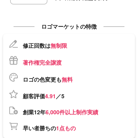
ロゴマーケットの特徴
修正回数は
無制限
著作権完全譲渡
ロゴの色変更も
無料
顧客評価
4.91
／5
創業12年
6,000件以上制作実績
早い者勝ちの
1点もの