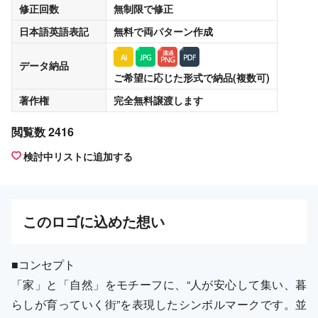
修正回数
無制限
で修正
日本語英語表記
無料
で両パターン作成
データ納品
ご希望に応じた形式で納品(複数可)
著作権
完全無料譲渡
します
閲覧数 2416
検討中リストに追加する
この
ロゴ
に込めた想い
■コンセプト
「家」と「自然」をモチーフに、“人が安心して集い、暮
らしが育っていく街”を表現したシンボルマークです。並