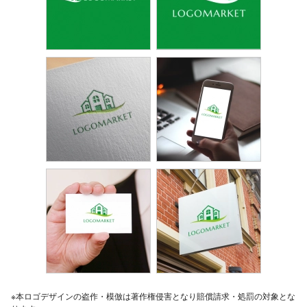
※本ロゴデザインの盗作・模倣は著作権侵害となり賠償請求・処罰の対象とな