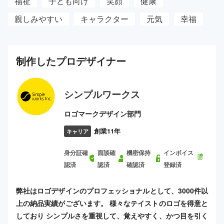
福祉
子ども向け
笑顔
健康
親しみやすい
キャラクター
元気
幸福
制作した
プロ
デザイナー
シンプルワークス
ロゴマークデザイン部門
創業11年
キャリア
身分証確
面談確
機密保持
インボイス
認済
認済
確認済
登録済
弊社はロゴデザインのプロフェッショナルとして、3000件以
上の納品実績がございます。 様々なテイストのロゴを得意と
しており シンプルさを重視して、覚えやすく、かつ目を引く