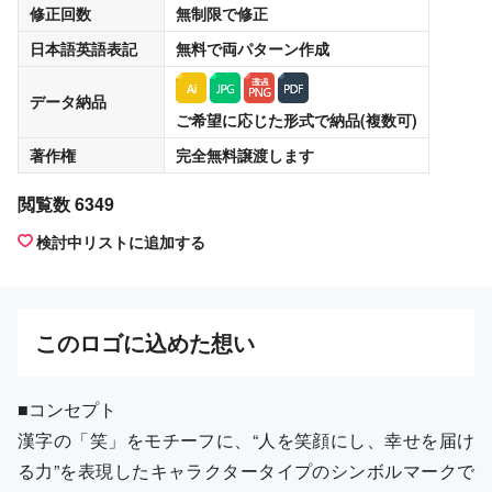
修正回数
無制限
で修正
日本語英語表記
無料
で両パターン作成
データ納品
ご希望に応じた形式で納品(複数可)
著作権
完全無料譲渡
します
閲覧数 6349
検討中リストに追加する
この
ロゴ
に込めた想い
■コンセプト
漢字の「笑」をモチーフに、“人を笑顔にし、幸せを届け
る力”を表現したキャラクタータイプのシンボルマークで