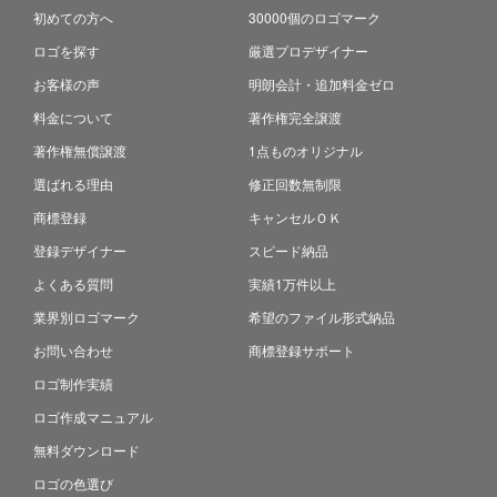
初めての方へ
30000個のロゴマーク
ロゴを探す
厳選プロデザイナー
お客様の声
明朗会計・追加料金ゼロ
料金について
著作権完全譲渡
著作権無償譲渡
1点ものオリジナル
選ばれる理由
修正回数無制限
商標登録
キャンセルＯＫ
登録デザイナー
スピード納品
よくある質問
実績1万件以上
業界別ロゴマーク
希望のファイル形式納品
お問い合わせ
商標登録サポート
ロゴ制作実績
ロゴ作成マニュアル
無料ダウンロード
ロゴの色選び