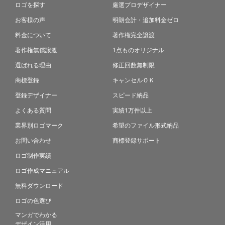
ロゴを探す
厳選プロデザイナー
お客様の声
明朗会計・追加料金ゼロ
料金について
著作権完全譲渡
著作権無償譲渡
1点ものオリジナル
選ばれる理由
修正回数無制限
商標登録
キャンセルＯＫ
登録デザイナー
スピード納品
よくある質問
実績1万件以上
業界別ロゴマーク
希望のファイル形式納品
お問い合わせ
商標登録サポート
ロゴ制作実績
ロゴ作成マニュアル
無料ダウンロード
ロゴの色選び
マンガでわかる
デザイン活用