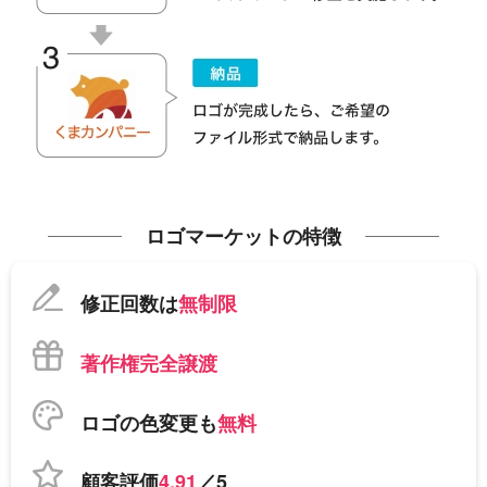
ロゴマーケットの特徴
修正回数は
無制限
著作権完全譲渡
ロゴの色変更も
無料
顧客評価
4.91
／5