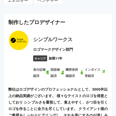
エネルギー
ベンチャー
制作した
プロ
デザイナー
シンプルワークス
ロゴマークデザイン部門
創業11年
キャリア
身分証確
面談確
機密保持
インボイス
認済
認済
確認済
登録済
弊社はロゴデザインのプロフェッショナルとして、3000件以
上の納品実績がございます。 様々なテイストのロゴを得意と
しており シンプルさを重視して、覚えやすく、かつ目を引く
ロゴを作ることに全力を尽くしています。 クライアント様の
ご希望をしっかりヒアリングし、それを形にするのが楽しみ