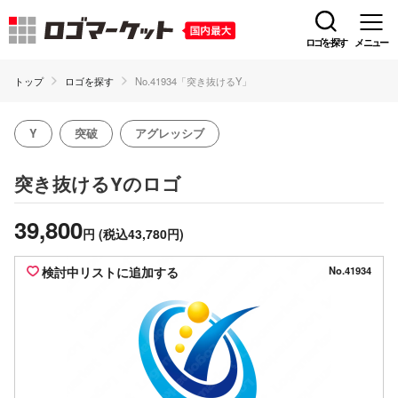
ロゴを探す
メニュー
トップ
ロゴを探す
No.41934「突き抜けるY」
Y
突破
アグレッシブ
のロゴ
突き抜けるY
39,800
円
(税込43,780円)
検討中リストに追加する
No.41934