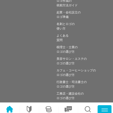
ロゴ作成の
依頼方法ガイド
起業・会社設立の
ロゴ準備
名刺とロゴの
使い方
よくある
質問
税理士・士業の
ロゴの選び方
美容サロン・エステの
ロゴの選び方
カフェ・コーヒーショップの
ロゴの選び方
行政書士・司法書士の
ロゴの選び方
工務店・建設会社の
ロゴの選び方