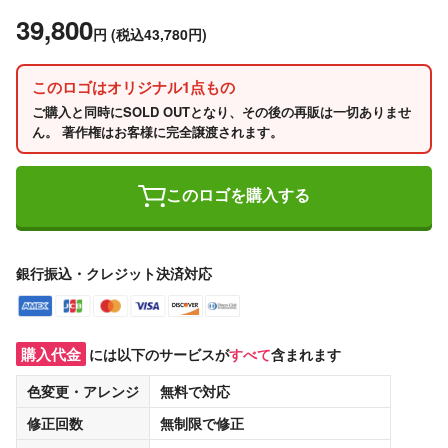
39,800
円
(税込43,780円)
このロゴはオリジナル1点もの
ご購入と同時にSOLD OUTとなり、その後の再販は一切ありませ
ん。 著作権はお客様に完全譲渡されます。
このロゴを購入する
銀行振込・クレジット決済対応
購入代金
には以下のサービスが
すべて
含まれます
色変更・アレンジ
無料
で対応
修正回数
無制限
で修正