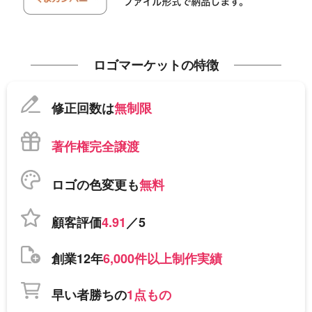
ロゴマーケットの特徴
修正回数は
無制限
著作権完全譲渡
ロゴの色変更も
無料
顧客評価
4.91
／5
創業12年
6,000件以上制作実績
早い者勝ちの
1点もの