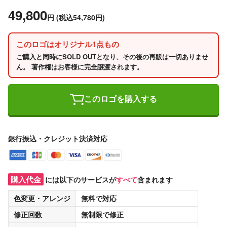
49,800
円
(税込54,780円)
このロゴはオリジナル1点もの
ご購入と同時にSOLD OUTとなり、その後の再販は一切ありませ
ん。 著作権はお客様に完全譲渡されます。
このロゴを購入する
銀行振込・クレジット決済対応
購入代金
には以下のサービスが
すべて
含まれます
色変更・アレンジ
無料
で対応
修正回数
無制限
で修正