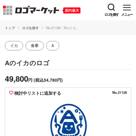
ロゴを探す
メニュー
トップ
ロゴを探す
No.21128「Aのイカ」
イカ
食事
A
のロゴ
Aのイカ
49,800
円
(税込54,780円)
検討中リストに追加する
No.21128