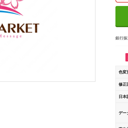
銀行振
色変
修正
日本
デー