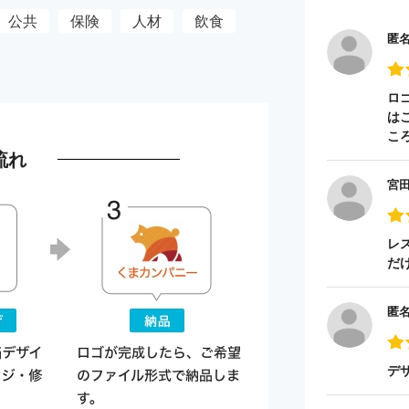
公共
保険
人材
飲食
匿
ロ
は
こ
流れ
宮
レ
だ
匿
デ