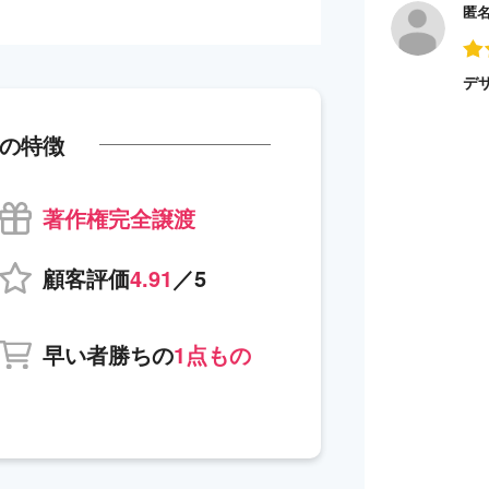
匿
デ
の特徴
著作権完全譲渡
顧客評価
4.91
／5
早い者勝ちの
1点もの