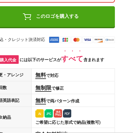
このロゴを購入する
込・クレジット決済対応
すべて
購入代金
には以下のサービスが
含まれます
無料
更・アレンジ
で対応
無制限
回数
で修正
無料
語英語表記
で両パターン作成
タ納品
ご希望に応じた形式で納品(複数可)