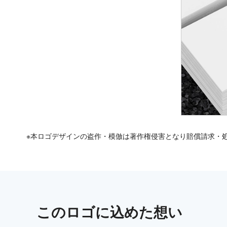
※本ロゴデザインの盗作・模倣は著作権侵害となり賠償請求・
この
ロゴ
に込めた想い