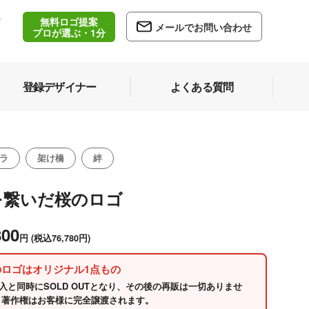
無料ロゴ提案
/
メールでお問い合わせ
5
プロが選ぶ・1分
登録デザイナー
よくある質問
ラ
架け橋
絆
を繋いだ桜のロゴ
800
円
(税込76,780円)
のロゴはオリジナル1点もの
入と同時にSOLD OUTとなり、その後の再販は一切ありませ
 著作権はお客様に完全譲渡されます。