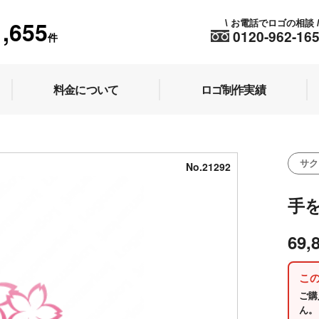
1,655
お電話でロゴの相談
\
0120-962-16
件
料金について
ロゴ制作実績
サク
No.21292
手
69,
こ
ご購
ん。