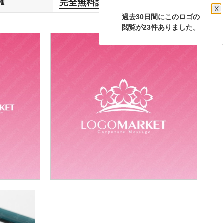
完全無料譲渡
権
します
X
過去30日間にこのロゴの
閲覧が23件ありました。