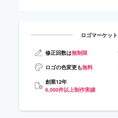
ロゴマーケット
修正回数は
無制限
ロゴの色変更も
無料
創業12年
6,000件以上制作実績