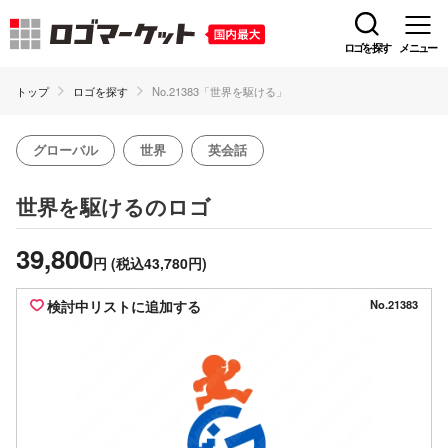
ロゴを探す
メニュー
トップ
ロゴを探す
No.21383「世界を駆ける」
グローバル
世界
英会話
のロゴ
世界を駆ける
39,800
円
(税込43,780円)
検討中リストに追加する
No.21383