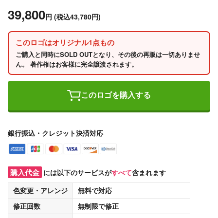
39,800
円
(税込43,780円)
このロゴはオリジナル1点もの
ご購入と同時にSOLD OUTとなり、その後の再販は一切ありませ
ん。 著作権はお客様に完全譲渡されます。
このロゴを購入する
銀行振込・クレジット決済対応
購入代金
には以下のサービスが
すべて
含まれます
色変更・アレンジ
無料
で対応
修正回数
無制限
で修正