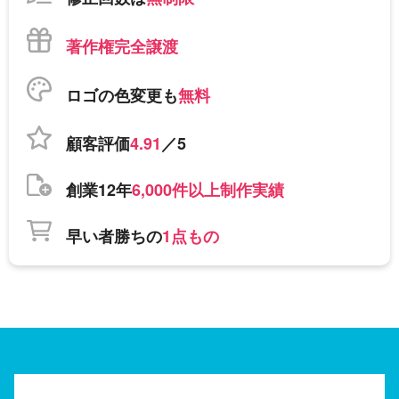
著作権完全譲渡
ロゴの色変更も
無料
顧客評価
4.91
／5
創業12年
6,000件以上制作実績
早い者勝ちの
1点もの