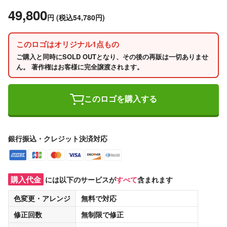
49,800
円
(税込54,780円)
このロゴはオリジナル1点もの
ご購入と同時にSOLD OUTとなり、その後の再販は一切ありませ
ん。 著作権はお客様に完全譲渡されます。
このロゴを購入する
銀行振込・クレジット決済対応
購入代金
には以下のサービスが
すべて
含まれます
色変更・アレンジ
無料
で対応
修正回数
無制限
で修正