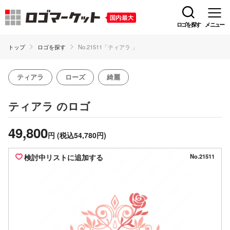
ロゴを探す
メニュー
トップ
ロゴを探す
No.21511「ティアラ 」
ティアラ
ローズ
綺麗
のロゴ
ティアラ
49,800
円
(税込54,780円)
検討中リストに追加する
No.21511