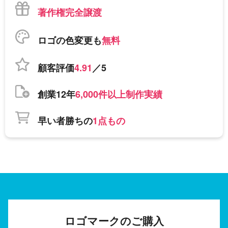
著作権完全譲渡
ロゴの色変更も
無料
顧客評価
4.91
／5
創業12年
6,000件以上制作実績
早い者勝ちの
1点もの
ロゴマークのご購入