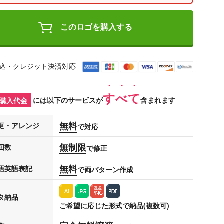
このロゴを購入する
込・クレジット決済対応
すべて
購入代金
には以下のサービスが
含まれます
無料
更・アレンジ
で対応
無制限
回数
で修正
無料
語英語表記
で両パターン作成
タ納品
ご希望に応じた形式で納品(複数可)