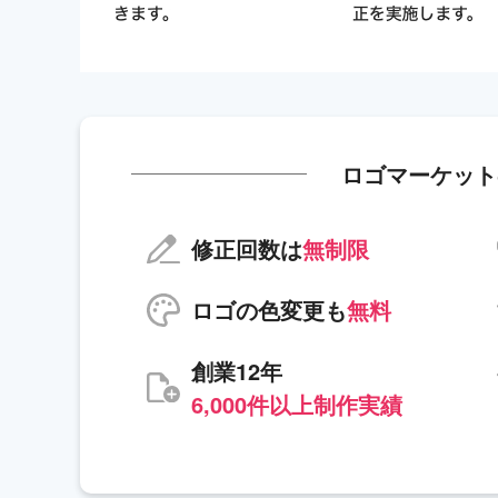
ロゴマーケット
修正回数は
無制限
ロゴの色変更も
無料
創業12年
6,000件以上制作実績