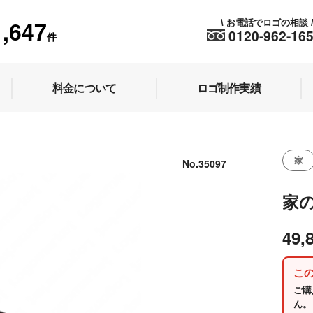
1,647
お電話でロゴの相談
\
0120-962-16
件
料金について
ロゴ制作実績
家
No.35097
家
49,
こ
ご購
ん。