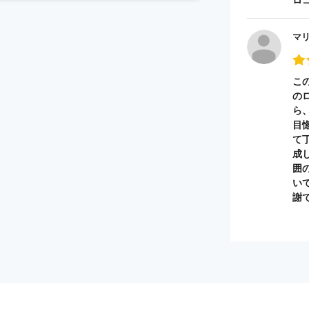
マ
こ
の
ら
目
て
成
囲
い
謝