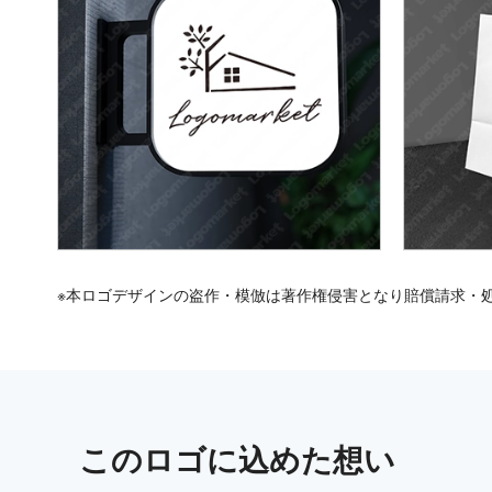
※本ロゴデザインの盗作・模倣は著作権侵害となり賠償請求・
この
ロゴ
に込めた想い