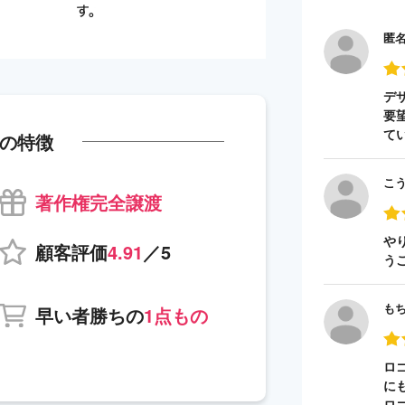
匿
デ
要
て
の特徴
こ
著作権完全譲渡
や
顧客評価
4.91
／5
う
も
早い者勝ちの
1点もの
ロ
に
ロ