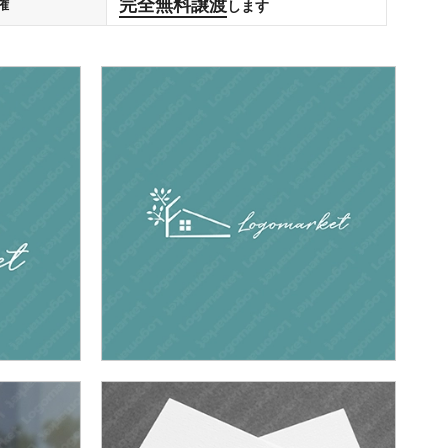
完全無料譲渡
権
します