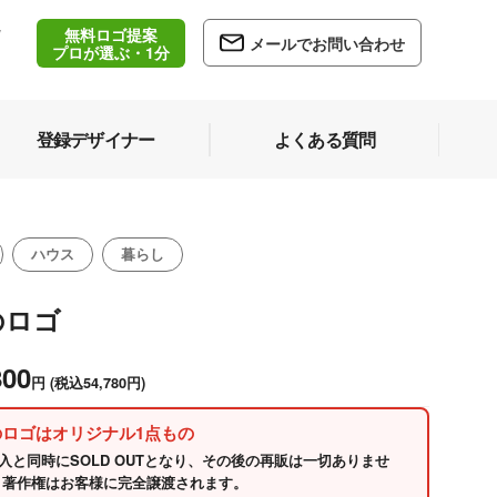
無料ロゴ提案
/
メールでお問い合わせ
5
プロが選ぶ・1分
登録デザイナー
よくある質問
ハウス
暮らし
のロゴ
800
円
(税込54,780円)
のロゴはオリジナル1点もの
入と同時にSOLD OUTとなり、その後の再販は一切ありませ
 著作権はお客様に完全譲渡されます。