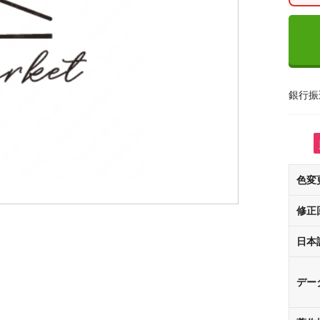
銀行振
色変
修正
日本
デー