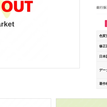
銀行振
rket
色変
修正
日本
デー
著作