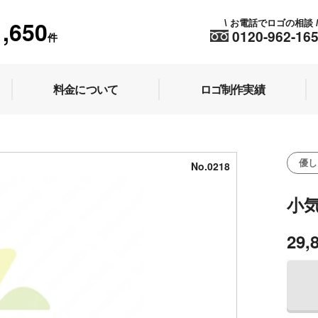
1,650
お電話でロゴの相談
\
0120-962-16
件
料金について
ロゴ制作実績
優し
No.0218
小
29,