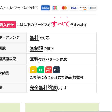
込・クレジット決済対応
すべて
購入代金
には以下のサービスが
含まれます
無料
更・アレンジ
で対応
無制限
回数
で修正
無料
語英語表記
で両パターン作成
タ納品
ご希望に応じた形式で納品(複数可)
完全無料譲渡
権
します