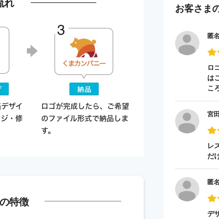
流れ
お客さま
匿
ロ
は
こ
宮
レ
だ
匿
の特徴
デ