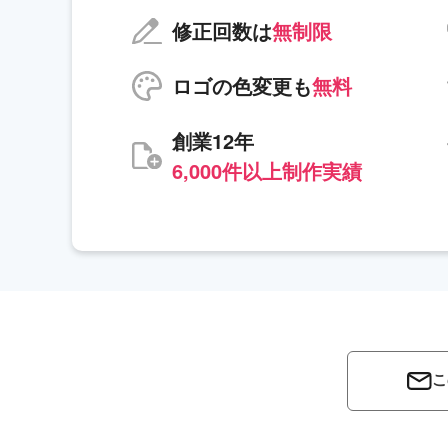
修正回数は
無制限
ロゴの色変更も
無料
創業12年
6,000件以上制作実績
こ