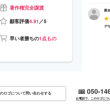
著作権完全譲渡
匿
顧客評価
4.91
／5
デ
早い者勝ちの
1点もの
050-14
のロゴについて問い合わせする
お電話で、このロゴにつ