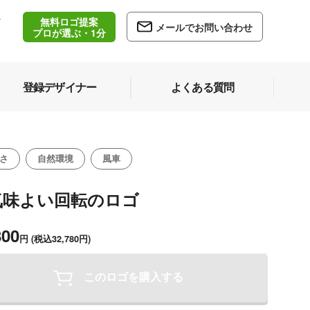
無料ロゴ提案
/
メールでお問い合わせ
5
プロが選ぶ・1分
登録デザイナー
よくある質問
さ
自然環境
風車
気味よい回転のロゴ
800
円
(税込32,780円)
このロゴを購入する