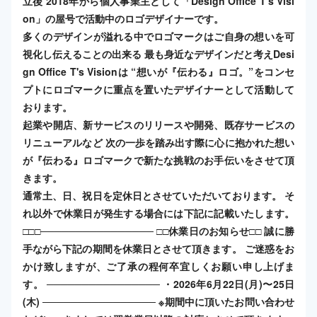
立後 2018年から個人事業主として「Design Office T's Visi
on」の屋号で活動中のロゴデザイナーです。
多くのデザインが溢れる中でロゴマークはご自身の想いを可
視化し伝えることの出来る 最も身近なデザインだと考えDesi
gn Office T's Visionは “想いが『伝わる』ロゴ。”​ をコンセ
プトにロゴマークに重点を置いたデザイナーとして活動して
おります。
起業や開店、新サービスのリリースや開発、既存サービスの
リニューアルなど 次の一歩を踏み出す際に心に抱かれた想い
が『伝わる』ロゴマークで新たな挑戦のお手伝いをさせて頂
きます。
通常土、日、祝日を定休日とさせていただいております。 そ
れ以外で休業日が発生する場合には下記に記載いたします。
□□□──────────────── □□休業日のお知らせ□□ 誠に勝
手ながら下記の期間を休業日とさせて頂きます。 ご迷惑をお
かけ致しますが、ご了承の程何卒宜しくお願い申し上げま
す。 ──────────────── ・2026年6月22日(月)〜25日
(木) ──────────────── ※期間中に頂いたお問い合わせ