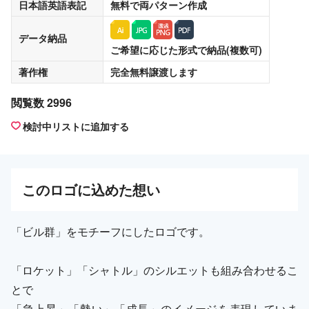
日本語英語表記
無料
で両パターン作成
データ納品
ご希望に応じた形式で納品(複数可)
著作権
完全無料譲渡
します
閲覧数 2996
検討中リストに追加する
この
ロゴ
に込めた想い
「ビル群」をモチーフにしたロゴです。
「ロケット」「シャトル」のシルエットも組み合わせるこ
とで
「急上昇」「勢い」「成長」のイメージを表現していま