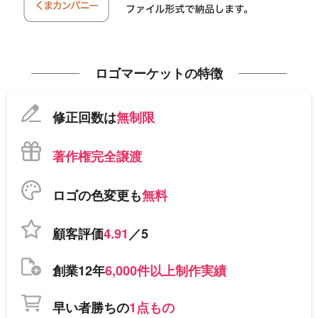
ロゴマーケットの特徴
修正回数は
無制限
著作権完全譲渡
ロゴの色変更も
無料
顧客評価
4.91
／5
創業12年
6,000件以上制作実績
早い者勝ちの
1点もの