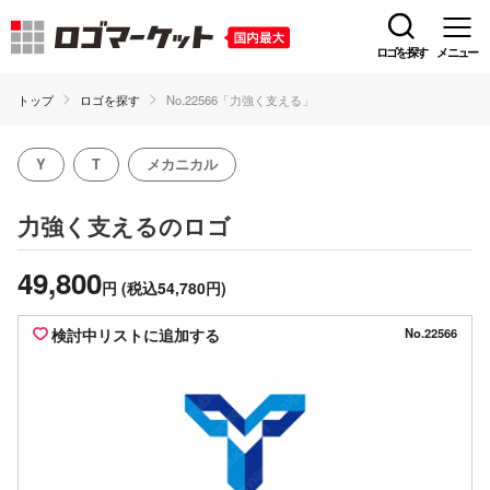
ロゴを探す
メニュー
トップ
ロゴを探す
No.22566「力強く支える」
Y
T
メカニカル
のロゴ
力強く支える
49,800
円
(税込54,780円)
検討中リストに追加する
No.22566