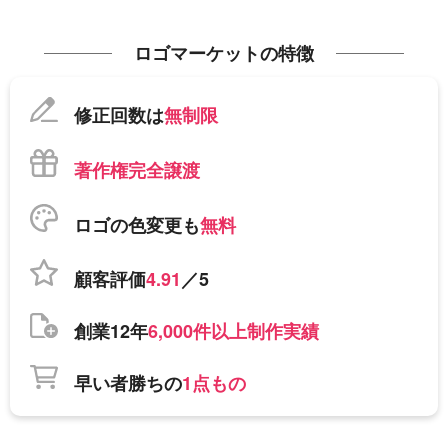
ロゴマーケットの特徴
修正回数は
無制限
著作権完全譲渡
ロゴの色変更も
無料
顧客評価
4.91
／5
創業12年
6,000件以上制作実績
早い者勝ちの
1点もの