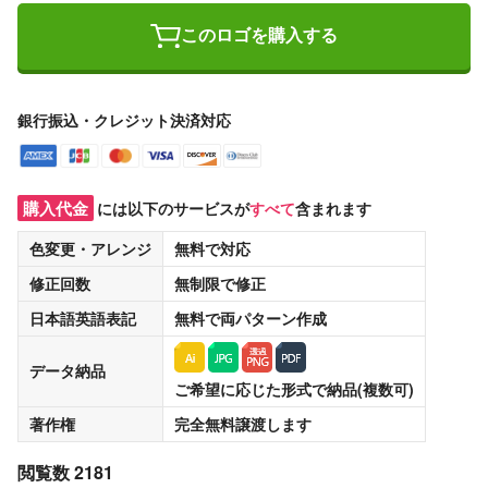
このロゴを購入する
銀行振込・クレジット決済対応
購入代金
には以下のサービスが
すべて
含まれます
色変更・アレンジ
無料
で対応
修正回数
無制限
で修正
日本語英語表記
無料
で両パターン作成
データ納品
ご希望に応じた形式で納品(複数可)
著作権
完全無料譲渡
します
閲覧数 2181