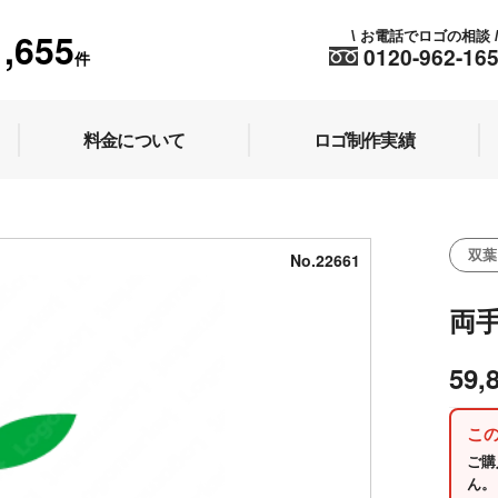
1,655
お電話でロゴの相談
\
0120-962-16
件
料金について
ロゴ制作実績
双葉
No.22661
両
59,
こ
ご購
ん。