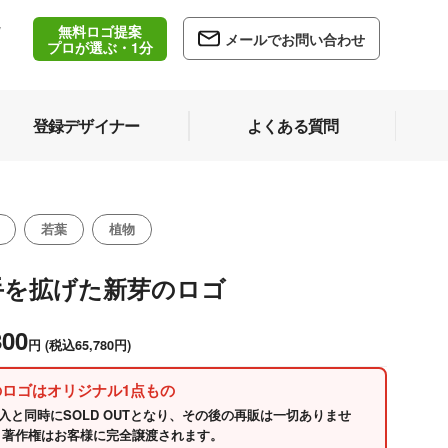
無料ロゴ提案
/
メールでお問い合わせ
5
プロが選ぶ・1分
登録デザイナー
よくある質問
若葉
植物
手を拡げた新芽のロゴ
800
円
(税込65,780円)
のロゴはオリジナル1点もの
入と同時にSOLD OUTとなり、その後の再販は一切ありませ
 著作権はお客様に完全譲渡されます。