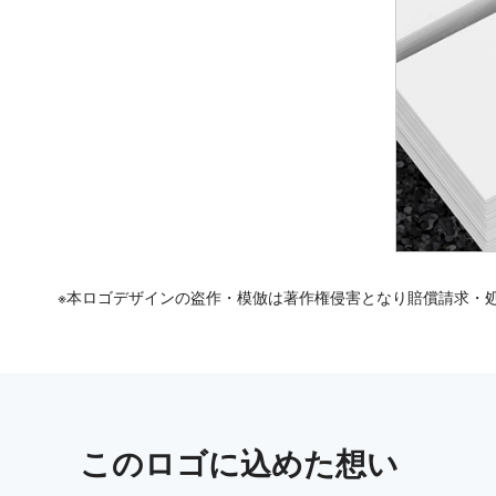
※本ロゴデザインの盗作・模倣は著作権侵害となり賠償請求・
この
ロゴ
に込めた想い