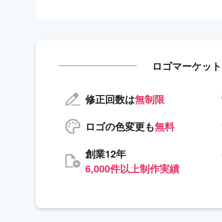
ロゴマーケット
修正回数は
無制限
ロゴの色変更も
無料
創業12年
6,000件以上制作実績