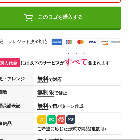
このロゴを購入する
込・クレジット決済対応
すべて
購入代金
には以下のサービスが
含まれます
無料
更・アレンジ
で対応
無制限
回数
で修正
無料
語英語表記
で両パターン作成
タ納品
ご希望に応じた形式で納品(複数可)