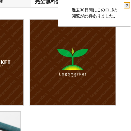
完全無料譲渡
権
します
X
過去30日間にこのロゴの
閲覧が25件ありました。