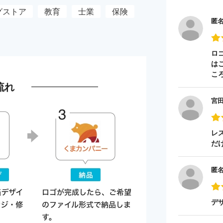
グストア
教育
士業
保険
匿
ロ
は
こ
流れ
宮
レ
だ
匿
デ