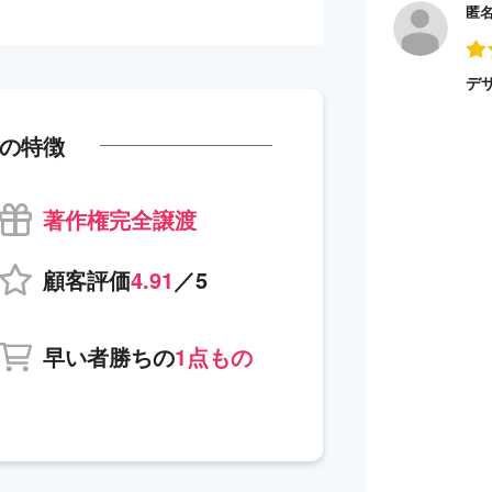
匿
デ
の特徴
著作権完全譲渡
顧客評価
4.91
／5
早い者勝ちの
1点もの