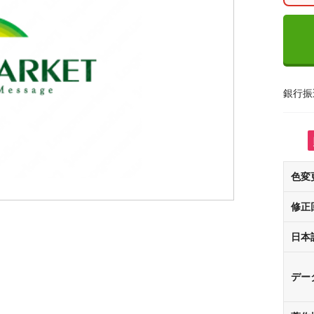
銀行振
色変
修正
日本
デー