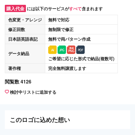
購入代金
には以下のサービスが
すべて
含まれます
色変更・アレンジ
無料
で対応
修正回数
無制限
で修正
日本語英語表記
無料
で両パターン作成
データ納品
ご希望に応じた形式で納品(複数可)
著作権
完全無料譲渡
します
閲覧数 4126
検討中リストに追加する
この
ロゴ
に込めた想い