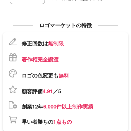
ロゴマーケットの特徴
修正回数は
無制限
著作権完全譲渡
ロゴの色変更も
無料
顧客評価
4.91
／5
創業12年
6,000件以上制作実績
早い者勝ちの
1点もの