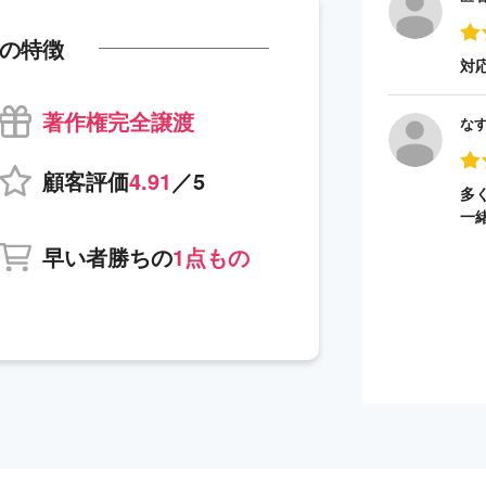
の特徴
対
著作権完全譲渡
な
顧客評価
4.91
／5
多
一
早い者勝ちの
1点もの