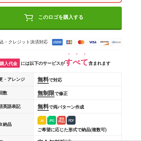
このロゴを購入する
込・クレジット決済対応
すべて
購入代金
には以下のサービスが
含まれます
無料
更・アレンジ
で対応
無制限
回数
で修正
無料
語英語表記
で両パターン作成
タ納品
ご希望に応じた形式で納品(複数可)