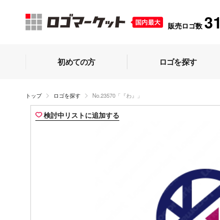
3
販売ロゴ数
初めての方
ロゴを探す
トップ
ロゴを探す
No.23570「『わ』」
検討中リストに追加する