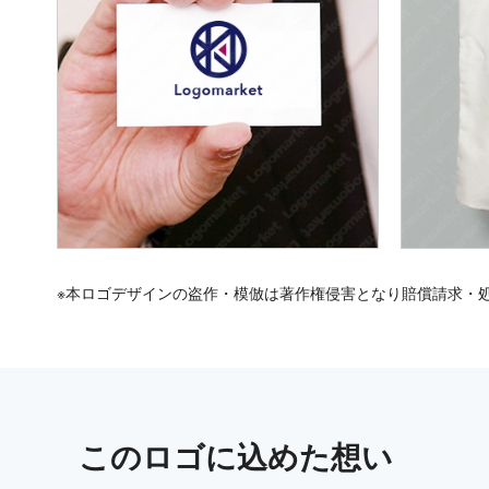
※本ロゴデザインの盗作・模倣は著作権侵害となり賠償請求・
この
ロゴ
に込めた想い