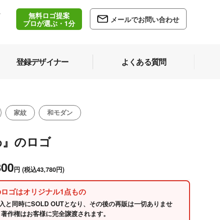
無料ロゴ提案
/
メールでお問い合わせ
5
プロが選ぶ・1分
登録デザイナー
よくある質問
家紋
和モダン
わ』のロゴ
800
円
(税込43,780円)
のロゴはオリジナル1点もの
入と同時にSOLD OUTとなり、その後の再販は一切ありませ
 著作権はお客様に完全譲渡されます。