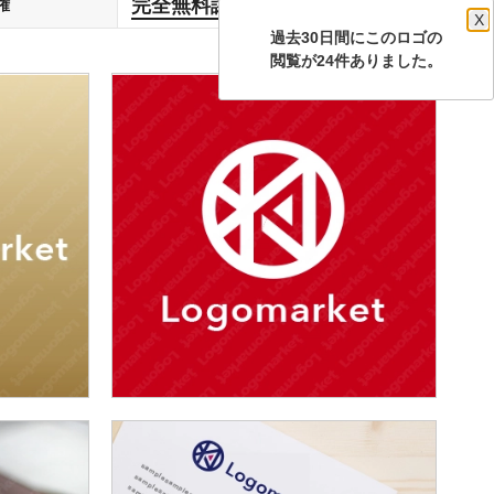
完全無料譲渡
権
します
X
過去30日間にこのロゴの
閲覧が24件ありました。