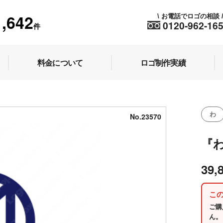
1,642
お電話でロゴの相談
\
0120-962-16
件
料金について
ロゴ制作実績
わ
No.23570
『
39,
こ
ご購
ん。