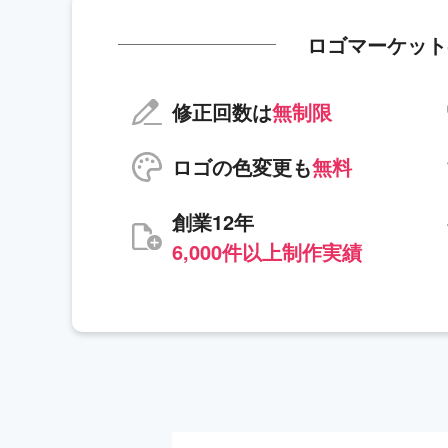
ロゴマーケット
修正回数は
無制限
ロゴの色変更も
無料
創業12年
6,000件以上制作実績