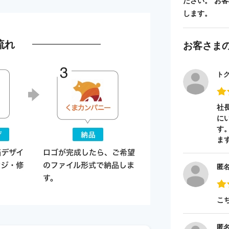
ださい。 お
します。
流れ
お客さま
ト
社
に
す
ま
匿
こ
匿