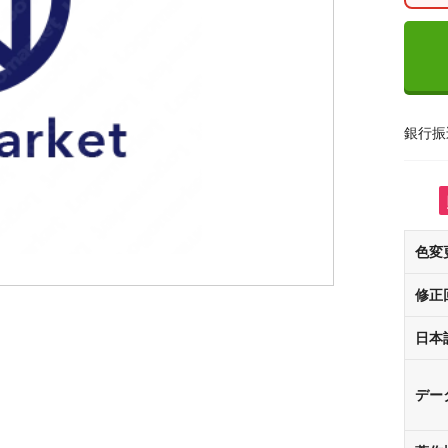
銀行振
色変
修正
日本
デー