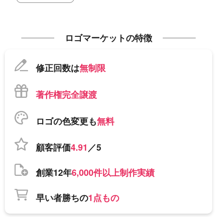
ロゴマーケットの特徴
修正回数は
無制限
著作権完全譲渡
ロゴの色変更も
無料
顧客評価
4.91
／5
創業12年
6,000件以上制作実績
早い者勝ちの
1点もの