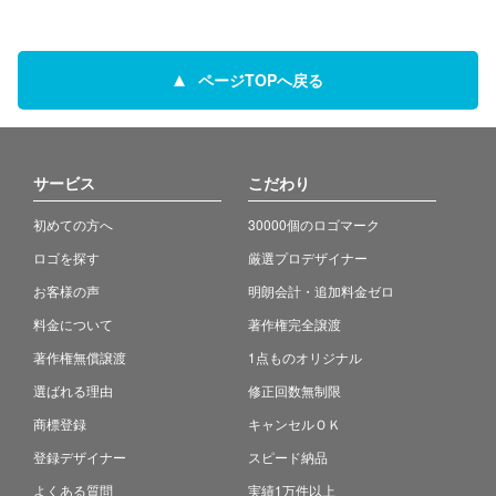
ページTOPへ戻る
サービス
こだわり
初めての方へ
30000個のロゴマーク
ロゴを探す
厳選プロデザイナー
お客様の声
明朗会計・追加料金ゼロ
料金について
著作権完全譲渡
著作権無償譲渡
1点ものオリジナル
選ばれる理由
修正回数無制限
商標登録
キャンセルＯＫ
登録デザイナー
スピード納品
よくある質問
実績1万件以上