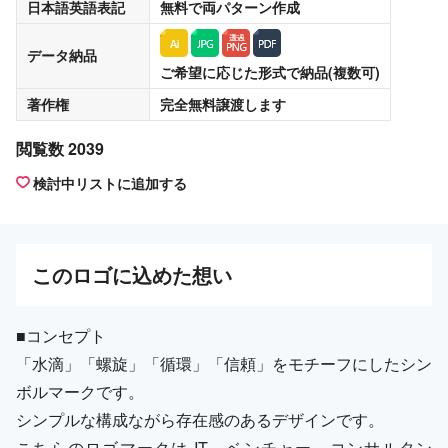
日本語英語表記
無料
で両パターン作成
データ納品
ご希望に応じた形式で納品(複数可)
著作権
完全無料譲渡
します
閲覧数 2039
検討中リストに追加する
この
ロゴ
に込めた想い
■コンセプト
「水滴」「螺旋」「循環」「信頼」をモチーフにしたシン
ボルマークです。
シンプルな構成ながら存在感のあるデザインです。
こちらのロゴマークは IT、ベンチャー、コンサルタン