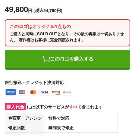
49,800
円
(税込54,780円)
このロゴはオリジナル1点もの
ご購入と同時にSOLD OUTとなり、その後の再販は一切ありませ
ん。 著作権はお客様に完全譲渡されます。
このロゴを購入する
銀行振込・クレジット決済対応
購入代金
には以下のサービスが
すべて
含まれます
色変更・アレンジ
無料
で対応
修正回数
無制限
で修正