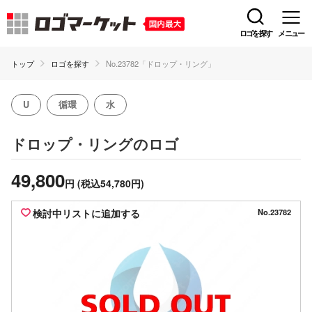
ロゴを探す
メニュー
トップ
ロゴを探す
No.23782「ドロップ・リング」
U
循環
水
のロゴ
ドロップ・リング
49,800
円
(税込54,780円)
検討中リストに追加する
No.23782