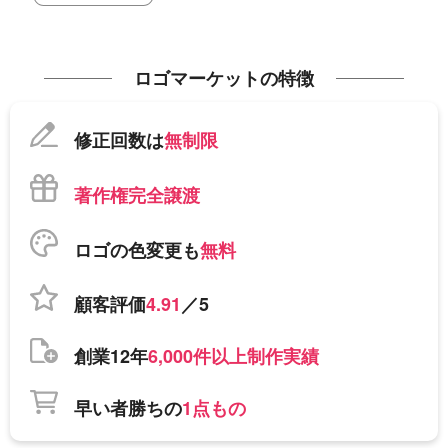
ロゴマーケットの特徴
修正回数は
無制限
著作権完全譲渡
ロゴの色変更も
無料
顧客評価
4.91
／5
創業12年
6,000件以上制作実績
早い者勝ちの
1点もの