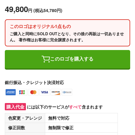
49,800
円
(税込54,780円)
このロゴはオリジナル1点もの
ご購入と同時にSOLD OUTとなり、その後の再販は一切ありませ
ん。 著作権はお客様に完全譲渡されます。
このロゴを購入する
銀行振込・クレジット決済対応
購入代金
には以下のサービスが
すべて
含まれます
色変更・アレンジ
無料
で対応
修正回数
無制限
で修正