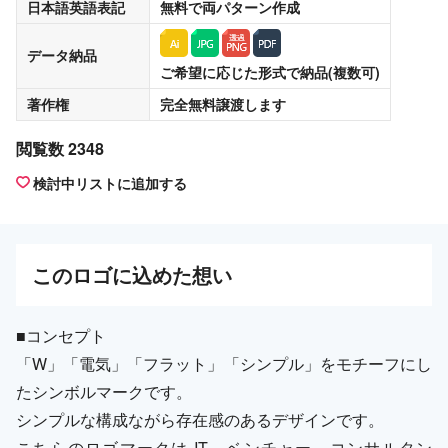
日本語英語表記
無料
で両パターン作成
データ納品
ご希望に応じた形式で納品(複数可)
著作権
完全無料譲渡
します
閲覧数 2348
検討中リストに追加する
この
ロゴ
に込めた想い
■コンセプト
「W」「電気」「フラット」「シンプル」をモチーフにし
たシンボルマークです。
シンプルな構成ながら存在感のあるデザインです。
こちらのロゴマークは IT、ベンチャー、コンサルタン