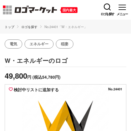
ロゴを探す
メニュー
トップ
ロゴを探す
No.24401「W・エネルギー」
電気
エネルギー
稲妻
のロゴ
W・エネルギー
49,800
円
(税込54,780円)
検討中リストに追加する
No.24401