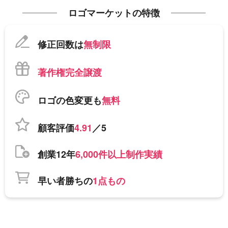
ロゴマーケットの特徴
修正回数は
無制限
著作権完全譲渡
ロゴの色変更も
無料
顧客評価
4.91
／5
創業12年
6,000件以上制作実績
早い者勝ちの
1点もの