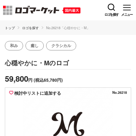
ロゴを探す
メニュー
トップ
ロゴを探す
No.26218「心穏やかに・M」
和み
癒し
クラシカル
のロゴ
心穏やかに・M
59,800
円
(税込65,780円)
検討中リストに追加する
No.26218