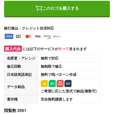
このロゴを購入する
銀行振込・クレジット決済対応
購入代金
には以下のサービスが
すべて
含まれます
色変更・アレンジ
無料
で対応
修正回数
無制限
で修正
日本語英語表記
無料
で両パターン作成
データ納品
ご希望に応じた形式で納品(複数可)
著作権
完全無料譲渡
します
閲覧数 2001